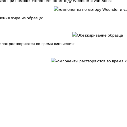
мая при помощи Fibretherm по методу Weender и van Soest.
ения жира из образца:
елок растворяются во время кипячения: