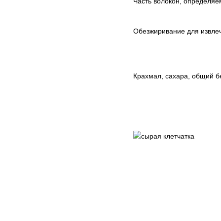
Часть волокон, определяе
Обезжиривание для извлеч
Крахмал, сахара, общий б