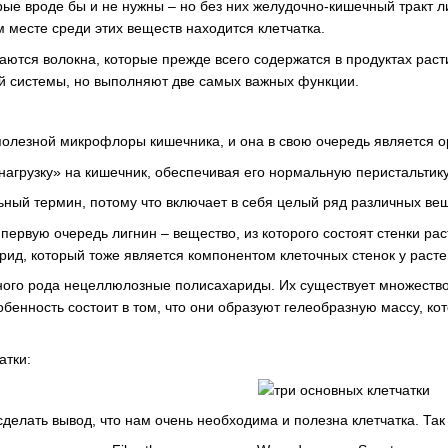
рые вроде бы и не нужны – но без них желудочно-кишечный тракт 
 месте среди этих веществ находится клетчатка.
ются волокна, которые прежде всего содержатся в продуктах рас
й системы, но выполняют две самых важных функции.
полезной микрофлоры кишечника, и она в свою очередь является 
агрузку» на кишечник, обеспечивая его нормальную перистальтику
ьный термин, потому что включает в себя целый ряд различных ве
первую очередь лигнин – вещество, из которого состоят стенки ра
ид, который тоже является компонентом клеточных стенок у расте
ного рода нецеллюлозные полисахариды. Их существует множество 
обенность состоит в том, что они образуют гелеобразную массу, 
атки:
сделать вывод, что нам очень необходима и полезна клетчатка. Та