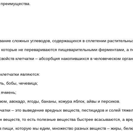
– преимущества.
звание сложных углеводов, содержащихся в сплетении растительны
, которые не перевариваются пищеварительными ферментами, а 
свойств клетчатки – абсорбция накопившихся в человеческом орга
клетчатки являются:
ль, бобы, чечевица;
 ячмень;
юм, авокадо, ягоды, бананы, кожура яблок, айвы и персиков.
тчатки – это выведение вредных веществ, пестицидов и солей тяже
н веществ, то есть полезные вещества быстрее всасываются, а вр
з пищи, которую мы едим, множество разных веществ – жиры, белки