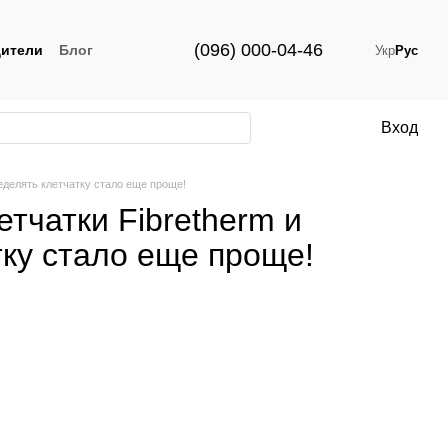
(096) 000-04-46
ители
Блог
Укр
Рус
Вход
еделять клетчатку стало еще проще!
тчатки Fibretherm и
тку стало еще проще!