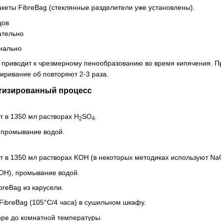
еты FibreBag (стеклянные разделители уже установлены).
цов
ательно
нально
 приводит к чрезмерному пенообразованию во время кипячения. 
иривание об повторяют 2-3 раза.
матизированный процесс
т в 1350 мл растворах H
SO
.
2
4
 промывание водой.
т в 1350 мл растворах KOH (в некоторых методиках используют N
OH), промывание водой.
breBag из карусели.
ibreBag (105°C/4 часа) в сушильном шкафу.
оре до комнатной температуры.