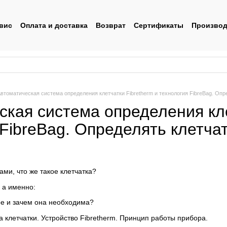
вис
Оплата и доставка
Возврат
Сертификаты
Производ
льское соглашение
втоматическая система определения клетчатки Fibretherm и технология FibreBag. Опр
ская система определения кле
 FibreBag. Определять клетча
ми, что же такое клетчатка?
 а именно:
кое и зачем она необходима?
 клетчатки. Устройство Fibretherm. Принцип работы прибора.