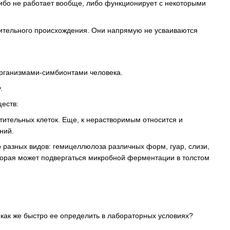
либо не работает вообще, либо функционирует с некоторыми
тительного происхождения. Они напрямую не усваиваются
организмами-симбионтами человека.
.
ществ:
стительных клеток. Еще, к нерастворимым относится и
ний.
разных видов: гемицеллюлоза различных форм, гуар, слизи,
которая может подвергаться микробной ферментации в толстом
к как же быстро ее определить в лабораторных условиях?