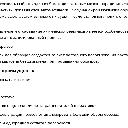
озможность выбрать один из 9 методов, которые можно определить
еактивы добавляются автоматически. В случае сырой клетчатки обр
омывают, а затем вынимают и сушат. После этапов кипячения, опо
авление и отсасывание химических реактивов является особенност
ез автоматизированный процесс.
зрывов
ли для образцов создается за счет повторного использования раст
ь карусель без двигателя при промывании образцов.
 – преимущества
ных пакетиков»:
 остатка
ствию щелочи, кислоты, растворителей и реактивов
фильтрации позволяет анализировать больший объем образца
 и однородная сетчатая поверхность