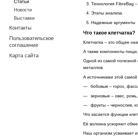
Статьи
Технология FibreBag 
Новости
Этапы анализа.
Выставки
Надежные аргументы
Контакты
Что такое клетчатка?
Пользовательское
Клетчатка – это общее на
соглашение
А также компоненты пищи
Карта сайта
Одной из самой полезной 
металлов.
А источниками этой самой 
бобовые – горох, фасо
зерновые – овес, рожь,
фрукты – чернослив, из
Что касается функции кле
Её волокна ускоряют обме
Наш организм усваивает и