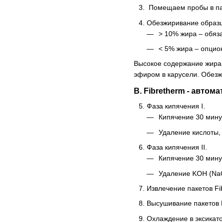
Помещаем пробы в пак
Обезжиривание образ
> 10% жира – обяз
< 5% жира – опцио
Высокое содержание жира
эфиром в карусели. Обезж
В. Fibretherm - авто
Фаза кипячения I.
Кипячение 30 мину
Удаление кислоты,
Фаза кипячения II.
Кипячение 30 мину
Удаление KOH (Na
Извлечение пакетов Fi
Высушивание пакетов F
Охлаждение в эксикат