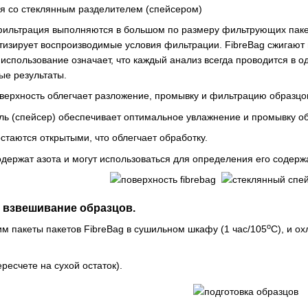
ия со стеклянным разделителем (спейсером)
фильтрация выполняются в большом по размеру фильтрующих пакет
ртизирует воспроизводимые условия фильтрации. FibreBag сжигают 
использование означает, что каждый анализ всегда проводится в о
ые результаты.
рхность облегчает разложение, промывку и фильтрацию образцов, 
ь (спейсер) обеспечивает оптимальное увлажнение и промывку об
таются открытыми, что облегчает обработку.
одержат азота и могут использоваться для определения его содерж
и взвешивание образцов.
о
м пакеты пакетов FibreBag в сушильном шкафу (1 час/105
С), и о
ересчете на сухой остаток).