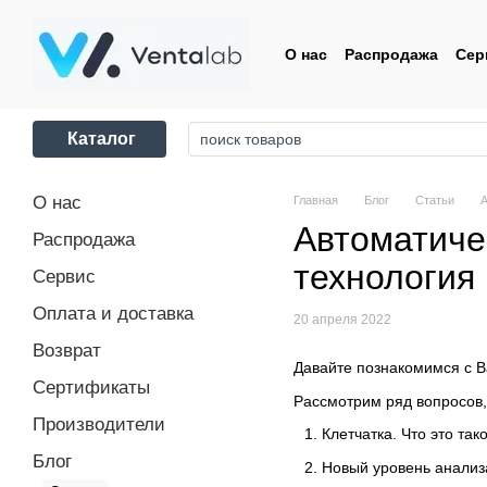
Перейти к основному контенту
О нас
Распродажа
Сер
Контакты
Пользовате
Каталог
О нас
Главная
Блог
Статьи
А
Автоматиче
Распродажа
технология
Сервис
Оплата и доставка
20 апреля 2022
Возврат
Давайте познакомимся с Ва
Сертификаты
Рассмотрим ряд вопросов,
Производители
Клетчатка. Что это та
Блог
Новый уровень анализа