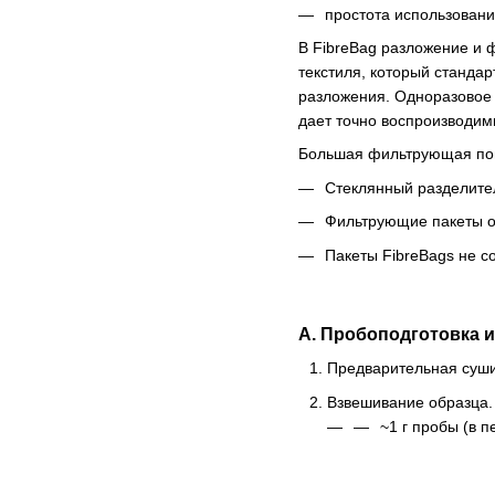
простота использован
В FibreBag разложение и 
текстиля, который станда
разложения. Одноразовое 
дает точно воспроизводим
Большая фильтрующая пове
Стеклянный разделител
Фильтрующие пакеты ос
Пакеты FibreBags не с
А. Пробоподготовка 
Предварительная суши
Взвешивание образца.
~1 г пробы (в п