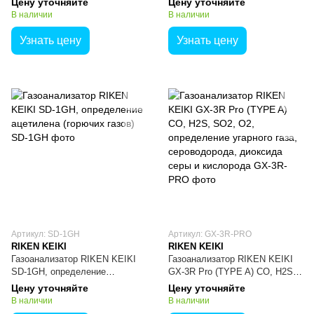
Цену уточняйте
Цену уточняйте
метана, кислорода, угарного
газов)
В наличии
В наличии
газа и сероводорода
Узнать цену
Узнать цену
Артикул: SD-1GH
Артикул: GX-3R-PRO
RIKEN KEIKI
RIKEN KEIKI
Газоанализатор RIKEN KEIKI
Газоанализатор RIKEN KEIKI
SD-1GH, определение
GX-3R Pro (TYPE A) CO, H2S,
ацетилена (горючих газов)
SO2, O2, определение
Цену уточняйте
Цену уточняйте
угарного газа, сероводорода,
В наличии
В наличии
диоксида серы и кислорода