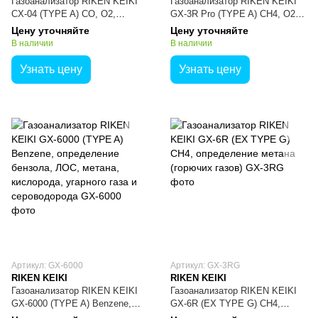
Газоанализатор RIKEN KEIKI
Газоанализатор RIKEN KEIKI
CX-04 (TYPE A) CO, O2,
GX-3R Pro (TYPE A) CH4, O2,
определение угарного газа и
CO, CO2, определение метана,
Цену уточняйте
Цену уточняйте
кислорода
кислорода, угарного газа и
В наличии
В наличии
углекислого газа (ppm)
Узнать цену
Узнать цену
Артикул: GX-6000
Артикул: GX-3RG
RIKEN KEIKI
RIKEN KEIKI
Газоанализатор RIKEN KEIKI
Газоанализатор RIKEN KEIKI
GX-6000 (TYPE A) Benzene,
GX-6R (EX TYPE G) CH4,
определение бензола, ЛОС,
определение метана (горючих