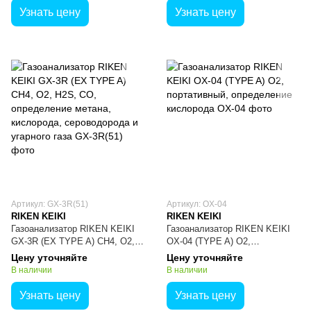
Узнать цену
Узнать цену
Артикул: GX-3R(51)
Артикул: OX-04
RIKEN KEIKI
RIKEN KEIKI
Газоанализатор RIKEN KEIKI
Газоанализатор RIKEN KEIKI
GX-3R (EX TYPE A) CH4, O2,
OX-04 (TYPE A) O2,
H2S, CO, определение метана,
портативный, определение
Цену уточняйте
Цену уточняйте
кислорода, сероводорода и
кислорода
В наличии
В наличии
угарного газа
Узнать цену
Узнать цену