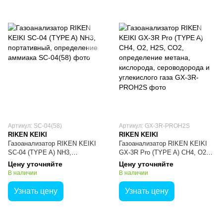
Артикул: SC-04(58)
Артикул: GX-3R-PROH2S
RIKEN KEIKI
RIKEN KEIKI
Газоанализатор RIKEN KEIKI
Газоанализатор RIKEN KEIKI
SC-04 (TYPE A) NH3,
GX-3R Pro (TYPE A) CH4, O2,
портативный, определение
H2S, CO2, определение
Цену уточняйте
Цену уточняйте
аммиака
метана, кислорода,
В наличии
В наличии
сероводорода и углекислого
газа
Узнать цену
Узнать цену