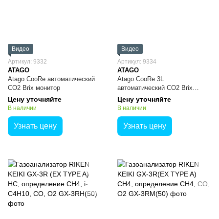
Видео
Видео
Артикул: 9332
Артикул: 9334
ATAGO
ATAGO
Atago CooRe автоматический
Atago CooRe 3L
CO2 Brix монитор
автоматический CO2 Brix
монитор для бутылок объемом
Цену уточняйте
Цену уточняйте
до 3 л
В наличии
В наличии
Узнать цену
Узнать цену