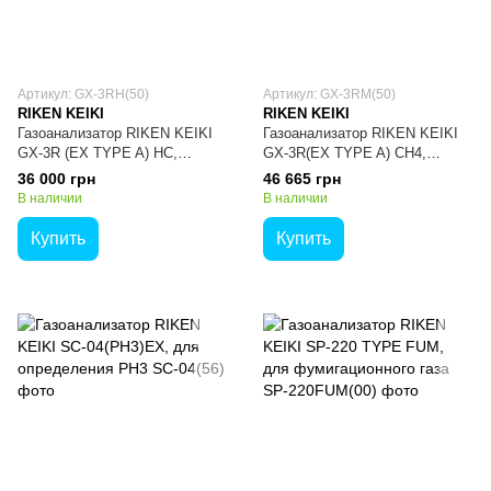
Артикул: GX-3RH(50)
Артикул: GX-3RM(50)
RIKEN KEIKI
RIKEN KEIKI
Газоанализатор RIKEN KEIKI
Газоанализатор RIKEN KEIKI
GX-3R (EX TYPE A) HC,
GX-3R(EX TYPE A) CH4,
определение CH4, i-C4H10,
определение CH4, CO, O2
36 000 грн
46 665 грн
CO, O2
В наличии
В наличии
Купить
Купить