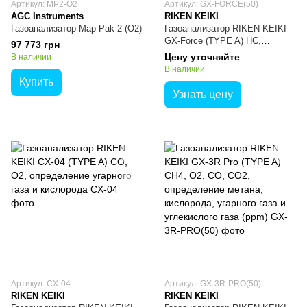
Артикул: MP2-O2
Артикул: GX-FORCE(50)
AGC Instruments
RIKEN KEIKI
Газоанализатор Map-Pak 2 (О2)
Газоанализатор RIKEN KEIKI
GX-Force (TYPE A) HC,
97 773 грн
определение CH4, O2, CO,
Цену уточняйте
В наличии
H2S
В наличии
Купить
Узнать цену
Артикул: CX-04
Артикул: GX-3R-PRO(50)
RIKEN KEIKI
RIKEN KEIKI