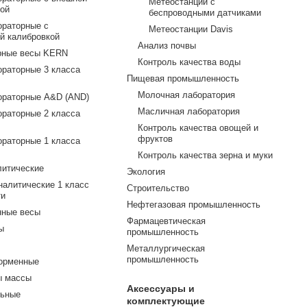
Метеостанции с
кой
беспроводными датчиками
ораторные с
Метеостанции Davis
й калибровкой
Анализ почвы
рные весы KERN
Контроль качества воды
ораторные 3 класса
Пищевая промышленность
Молочная лаборатория
ораторные A&D (AND)
Масличная лаборатория
ораторные 2 класса
Контроль качества овощей и
фруктов
ораторные 1 класса
Контроль качества зерна и муки
литические
Экология
налитические 1 класс
Строительство
ти
Нефтегазовая промышленность
нные весы
Фармацевтическая
ы
промышленность
Металлургическая
промышленность
орменные
ы массы
Аксессуары и
льные
комплектующие