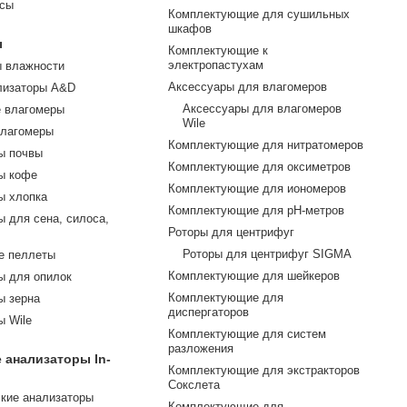
есы
Комплектующие для сушильных
шкафов
ы
Комплектующие к
электропастухам
ы влажности
Аксессуары для влагомеров
лизаторы A&D
Аксессуары для влагомеров
е влагомеры
Wile
влагомеры
Комплектующие для нитратомеров
ы почвы
Комплектующие для оксиметров
ы кофе
Комплектующие для иономеров
ы хлопка
Комплектующие для pH-метров
 для сена, силоса,
Роторы для центрифуг
Роторы для центрифуг SIGMA
е пеллеты
Комплектующие для шейкеров
ы для опилок
Комплектующие для
ы зерна
диспергаторов
ы Wile
Комплектующие для систем
разложения
 анализаторы In-
Комплектующие для экстракторов
Сокслета
кие анализаторы
Комплектующие для