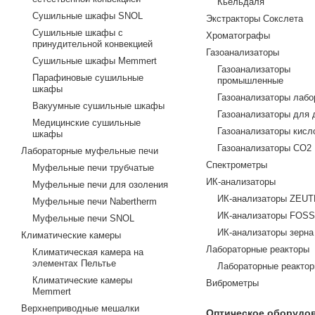
Кьельдаля
Сушильные шкафы SNOL
Экстракторы Сокслета
Сушильные шкафы с
Хроматографы
принудительной конвекцией
Газоанализаторы
Сушильные шкафы Memmert
Газоанализаторы
Парафиновые сушильные
промышленные
шкафы
Газоанализаторы лабо
Вакуумные сушильные шкафы
Газоанализаторы для 
Медицинские сушильные
Газоанализаторы кисл
шкафы
Газоанализаторы CO2
Лабораторные муфельные печи
Спектрометры
Муфельные печи трубчатые
ИК-анализаторы
Муфельные печи для озоления
ИК-анализаторы ZEU
Муфельные печи Nabertherm
ИК-анализаторы FOSS
Муфельные печи SNOL
ИК-анализаторы зерна
Климатические камеры
Лабораторные реакторы
Климатическая камера на
элементах Пельтье
Лабораторные реактор
Климатические камеры
Виброметры
Memmert
Верхнеприводные мешалки
Оптическое оборудо