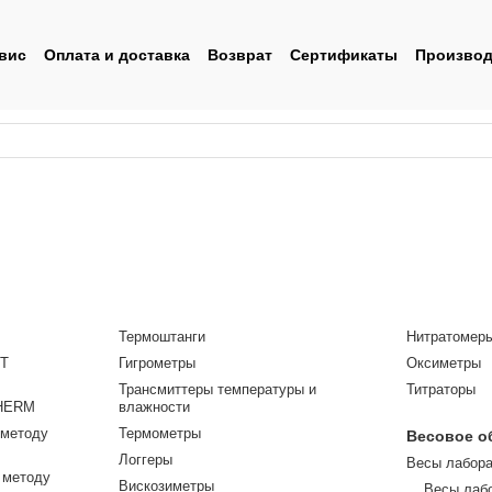
вис
Оплата и доставка
Возврат
Сертификаты
Производ
льское соглашение
Термоштанги
Нитратомер
T
Гигрометры
Оксиметры
Трансмиттеры температуры и
Титраторы
HERM
влажности
 методу
Термометры
Весовое о
Логгеры
Весы лабор
 методу
Вискозиметры
Весы лаб