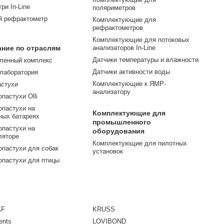
ри In-Line
поляриметров
й рефрактометр
Комплектующие для
рефрактометров
Комплектующие для потоковых
ние по отраслям
анализаторов In-Line
Датчики температуры и влажности
ленный комплекс
Датчики активности воды
 лаборатория
Комплектующие к ЯМР-
астухи
анализатору
пастухи Olli
опастухи на
Комплектующие для
ных батареях
промышленного
опастухи на
оборудования
ляторе
Комплектующие для пилотных
опастухи для собак
установок
опастухи для птицы
AF
KRUSS
ents
LOVIBOND