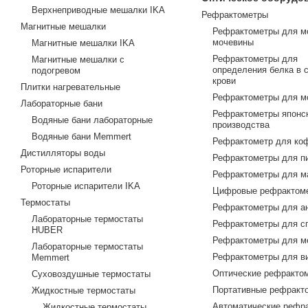
Верхнеприводные мешалки IKA
Рефрактометры
Магнитные мешалки
Рефрактометры для м
мочевины
Магнитные мешалки IKA
Рефрактометры для
Магнитные мешалки с
определения белка в 
подогревом
крови
Плитки нагревательные
Рефрактометры для м
Лабораторные бани
Рефрактометры японс
Водяные бани лабораторные
производства
Водяные бани Memmert
Рефрактометр для ко
Дистилляторы воды
Рефрактометры для п
Роторные испарители
Рефрактометры для м
Роторные испарители IKA
Цифровые рефрактом
Термостаты
Рефрактометры для а
Лабораторные термостаты
Рефрактометры для с
HUBER
Рефрактометры для м
Лабораторные термостаты
Рефрактометры для в
Memmert
Оптические рефракто
Суховоздушные термостаты
Портативные рефракт
Жидкостные термостаты
Автоматические рефр
Жидкостные термостаты