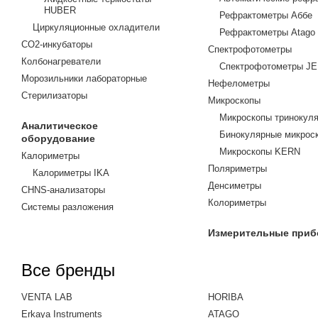
HUBER
Рефрактометры Аббе
Циркуляционные охладители
Рефрактометры Atago
CO2-инкубаторы
Спектрофотометры
Колбонагреватели
Спектрофотометры J
Морозильники лабораторные
Нефелометры
Стерилизаторы
Микроскопы
Микроскопы тринокул
Аналитическое
Бинокулярные микрос
оборудование
Микроскопы KERN
Калориметры
Поляриметры
Калориметры IKA
Денсиметры
CHNS-анализаторы
Колориметры
Системы разложения
Измерительные при
Все бренды
VENTA LAB
HORIBA
Erkaya Instruments
ATAGO