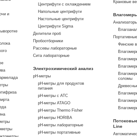
Крановые в
Центрифуги с охлаждением
Напольные центрифуги
очи и
Влагомер
Настольные центрифуги
Анализатор
Центрифуги Sigma
Влагоана
сыворотке
Делители проб
Портативны
Пробоотборники
олока
Финские 
Рассевы лабораторные
кого
Влагомер
Сита лабораторные
Влагомер
фе
Влагомер
Электрохимический анализ
ива
Влагомеры
pH-метры
армелада
соломы
pH-метры для продуктов
етры
Древесны
питания
нтифриза
Влагомер
pH-метры с ATC
пирта
Влагомер
pH-метры ATAGO
еда
Влагомер
pH-метры Thermo Fisher
ина
pH-метры HORIBA
Потоковые
метры
pH-метры лабораторные
Line
ометры
pH-метры портативные
Автоматичес
актометры