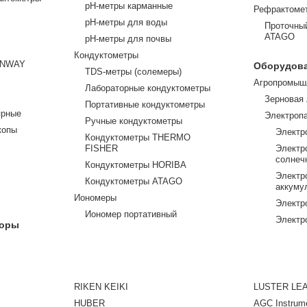
pH-метры карманные
Рефрактомет
pH-метры для воды
Проточны
ATAGO
pH-метры для почвы
Кондуктометры
ENWAY
Оборудова
TDS-метры (солемеры)
Агропромыш
Лабораторные кондуктометры
Зерновая
Портативные кондуктометры
ярные
Электроп
Ручные кондуктометры
копы
Электро
Кондуктометры THERMO
FISHER
Электр
солнеч
Кондуктометры HORIBA
Электр
Кондуктометры ATAGO
аккуму
Иономеры
Электр
Иономер портативный
Электр
боры
RIKEN KEIKI
LUSTER LE
HUBER
AGC Instrum