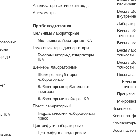
калибров
Анализаторы активности воды
Весы лаб
Анемометры
внутренне
Лаборато
Пробоподготовка
Весы лаб
Мельницы лабораторные
точности
Мельницы лабораторные IKA
раторные
Весы лаб
Гомогенизаторы-диспергаторы
дома
Весы лаб
Гомогенизаторы-диспергаторы
точности
орода
IKA
Весы лаб
Шейкеры лабораторные
точности
Шейкеры-инкубаторы
Весы ана
лабораторные
Весы а
TEC
Лабораторные орбитальные
точнос
шейкеры
Прецизио
Лабораторные шейкеры IKA
Микровес
Пресс лабораторный
Чеквейеры
Гидравлический лабораторный
ы IKA
Весы платф
пресс
Компаратор
Центрифуги лабораторные
Весы насто
Центрифуги с подогревом
вание