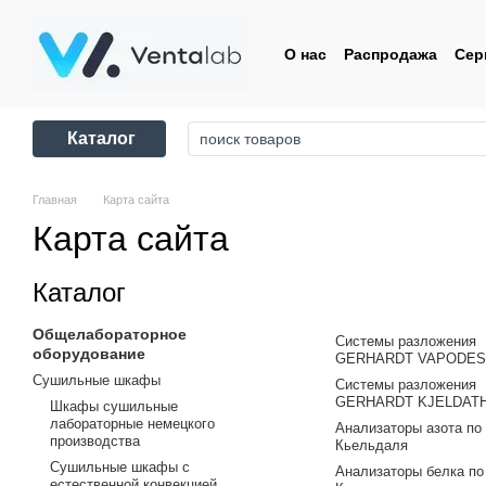
Перейти к основному контенту
О нас
Распродажа
Сер
Контакты
Пользовате
Каталог
Главная
Карта сайта
Карта сайта
Каталог
Общелабораторное
Системы разложения
оборудование
GERHARDT VAPODES
Сушильные шкафы
Системы разложения
GERHARDT KJELDAT
Шкафы сушильные
лабораторные немецкого
Анализаторы азота по
производства
Кьельдаля
Сушильные шкафы с
Анализаторы белка по
естественной конвекцией