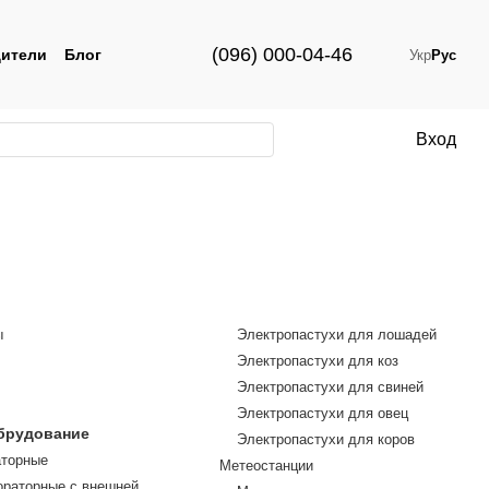
(096) 000-04-46
ители
Блог
Укр
Рус
Вход
ы
Электропастухи для лошадей
Электропастухи для коз
Электропастухи для свиней
Электропастухи для овец
брудование
Электропастухи для коров
аторные
Метеостанции
ораторные с внешней