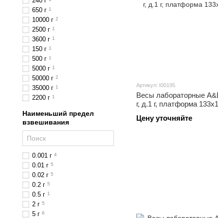
240 г
650 г
1
10000 г
2
2500 г
1
3600 г
1
150 г
1
500 г
1
5000 г
1
50000 г
2
Артикул: I00195
35000 г
1
Весы лабораторные A&D
2200 г
1
г, д.1 г, платформа 133x
Наименьший предел
Цену уточняйте
взвешивания
0.001 г
4
0.01 г
5
0.02 г
5
0.2 г
5
0.5 г
1
2 г
5
5 г
6