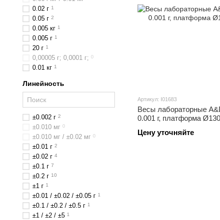
0.02 г
1
0.05 г
2
0.005 кг
1
0.005 г
1
20 г
1
0,00005 г; 0,0001 г;
0
0.01 кг
1
Линейность
Артикул: I01683
Весы лабораторные A&D 
±0.002 г
2
0.001 г, платформа Ø13
±0.010 мг
0
Цену уточняйте
±0.010 мг / ±0.02 мг
0
±0.01 г
2
±0.02 г
4
±0.1 г
7
±0.2 г
10
±1 г
1
±0.01 / ±0.02 / ±0.05 г
1
±0.1 / ±0.2 / ±0.5 г
1
±1 / ±2 / ±5
1