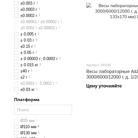
±0.003 г
3
±0.0003 г
1
±0.0002 г
2
±0.00001 / ±0.00002 г
0
±0.0002 / ±0.00003 г
0
± 0,005 г
1
± 0.03 г
3
±0.15 г
1
± 0.05 г
1
± 0.00003 г; 0.0002 г
1
± 0.015 кг
1
Артикул: I00199
±40 г
1
Весы лабораторные A&
3000/6000/12000 г, д. 1/
±2 г
1
133x170 мм)
±0,0001 г; 0,0002 г
0
Цену уточняйте
±0.03 кг
1
Платформа
Ø25 мм
0
Ø110 мм
8
Ø130 мм
1