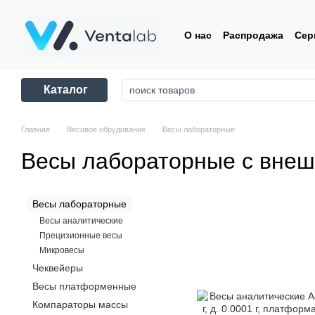
Перейти к основному контенту
О нас
Распродажа
Сер
Контакты
Пользовате
Каталог
Главная
Весовое обрудование
Весы лабораторные
Весы лабораторные с внеш
Весы лабораторные
Весы аналитические
Прецизионные весы
Микровесы
Чеквейеры
Весы платформенные
Компараторы массы