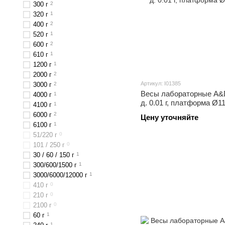
300 г
2
320 г
1
400 г
2
520 г
1
600 г
2
610 г
1
1200 г
1
2000 г
2
Артикул: I01385
3000 г
2
Весы лабораторные A&D 
4000 г
1
д. 0.01 г, платформа Ø1
4100 г
1
6000 г
2
Цену уточняйте
6100 г
1
51/220 г
0
101 / 250 г
0
30 / 60 / 150 г
1
300/600/1500 г
1
3000/6000/12000 г
1
410 г
0
210 г
0
2100 г
0
60 г
1
1