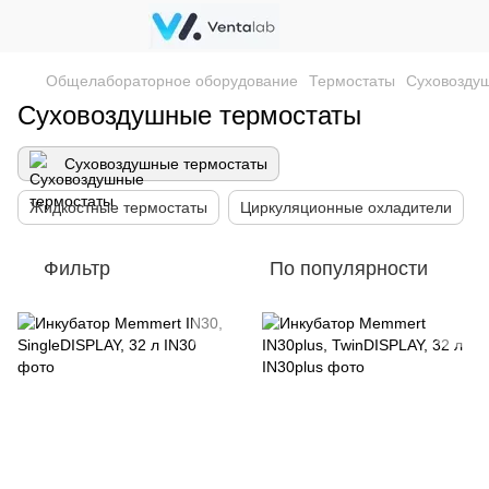
Общелабораторное оборудование
Термостаты
Суховозду
Суховоздушные термостаты
Суховоздушные термостаты
Жидкостные термостаты
Циркуляционные охладители
Фильтр
По популярности