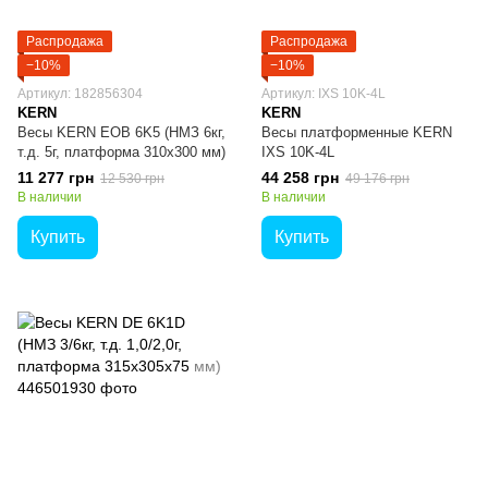
Распродажа
Распродажа
−10%
−10%
Артикул: 182856304
Артикул: IXS 10K-4L
KERN
KERN
Весы KERN EOB 6K5 (НМЗ 6кг,
Весы платформенные KERN
т.д. 5г, платформа 310х300 мм)
IXS 10K-4L
11 277 грн
44 258 грн
12 530 грн
49 176 грн
В наличии
В наличии
Купить
Купить