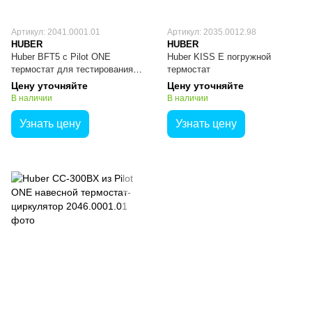
Артикул: 2041.0001.01
Артикул: 2035.0012.98
HUBER
HUBER
Huber BFT5 с Pilot ONE
Huber KISS E погружной
термостат для тестирования
термостат
качества пива
Цену уточняйте
Цену уточняйте
В наличии
В наличии
Узнать цену
Узнать цену