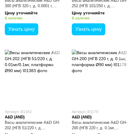
Весы аналитические A&D GH-
Весы аналитические A&D GH-
300 (НГВ 320 г, д. 0.0001 г,
252 (НГВ 101/250 г, д.
платформа Ø90 мм)
0,01мг/0,1мг, платформа Ø90
Цену уточняйте
Цену уточняйте
мм)
В наличии
В наличии
Узнать цену
Узнать цену
Артикул: I01383
Артикул: I01178
A&D (AND)
A&D (AND)
Весы аналитические A&D GH-
Весы аналитические A&D GH-
202 (НГВ 51/220 г, д.
200 (НГВ 220 г, д. 0.1мг,
0.01мг/0.1мг, платформа Ø90
платформа Ø90 мм)