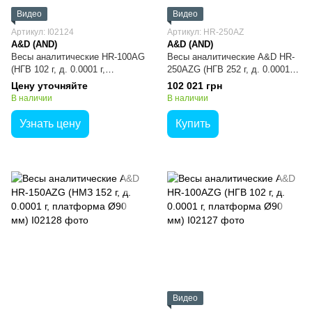
Видео
Видео
Артикул: I02124
Артикул: HR-250AZ
A&D (AND)
A&D (AND)
Весы аналитические HR-100AG
Весы аналитические A&D HR-
(НГВ 102 г, д. 0.0001 г,
250AZG (НГВ 252 г, д. 0.0001 г,
платформа Ø90 мм)
платформа Ø90 мм)
Цену уточняйте
102 021 грн
В наличии
В наличии
Узнать цену
Купить
Видео