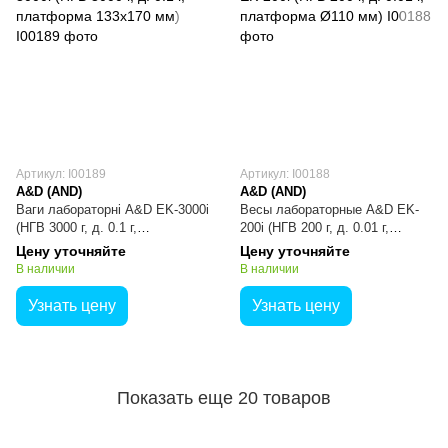
Артикул: I00189
Артикул: I00188
A&D (AND)
A&D (AND)
Ваги лабораторні A&D EK-3000i
Весы лабораторные A&D EK-
(НГВ 3000 г, д. 0.1 г,
200i (НГВ 200 г, д. 0.01 г,
платформа 133х170 мм)
платформа Ø110 мм)
Цену уточняйте
Цену уточняйте
В наличии
В наличии
Узнать цену
Узнать цену
Показать еще 20 товаров