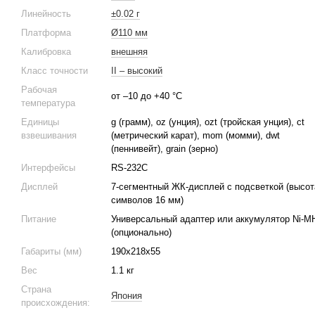
Линейность
±0.02 г
Платформа
Ø110 мм
Калибровка
внешняя
Класс точности
II – высокий
Рабочая
от –10 до +40 °C
температура
Единицы
g (грамм), oz (унция), ozt (тройская унция), ct
взвешивания
(метрический карат), mom (момми), dwt
(пеннивейт), grain (зерно)
Интерфейсы
RS-232C
Дисплей
7-сегментный ЖК-дисплей с подсветкой (высот
символов 16 мм)
Питание
Универсальный адаптер или аккумулятор Ni-M
(опционально)
Габариты (мм)
190x218x55
Вес
1.1 кг
Страна
Япония
происхождения: