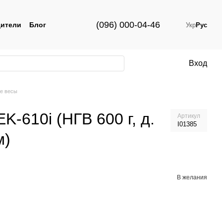
(096) 000-04-46
ители
Блог
Укр
Рус
Вход
е весы
-610i (НГВ 600 г, д.
Артикул
I01385
м)
В желания