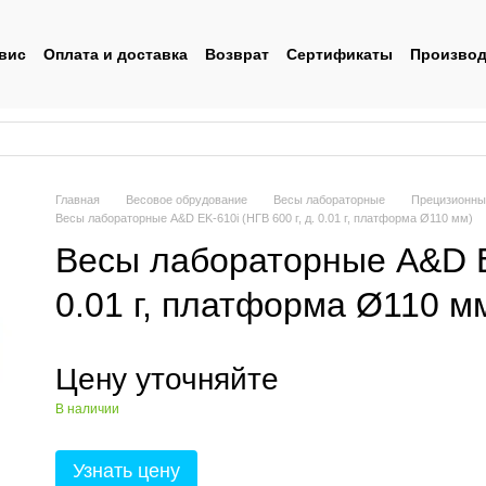
вис
Оплата и доставка
Возврат
Сертификаты
Производ
льское соглашение
Главная
Весовое обрудование
Весы лабораторные
Прецизионны
Весы лабораторные A&D EK-610i (НГВ 600 г, д. 0.01 г, платформа Ø110 мм)
Весы лабораторные A&D EK
0.01 г, платформа Ø110 м
Цену уточняйте
В наличии
Узнать цену