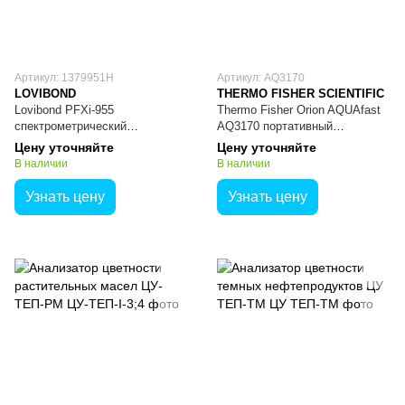
Артикул: 1379951H
Артикул: AQ3170
LOVIBOND
THERMO FISHER SCIENTIFIC
Lovibond PFXi-955
Thermo Fisher Orion AQUAfast
спектрометрический
AQ3170 портативный
колориметр с подогревом
колориметр хлора
Цену уточняйте
Цену уточняйте
В наличии
В наличии
Узнать цену
Узнать цену