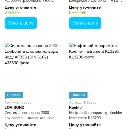
колориметр Lovibond PFXi-
колориметр Lovibond™ RYBN
195/1 с йодной шкалой для
PFX-880L для измерения цвета
Цену уточняйте
Цену уточняйте
измерения цвета жидких
масел и жиров
В наличии
В наличии
химикатов и промышленных
масел
Узнать цену
Узнать цену
Новинка
Новинка
Артикул: 433330
Артикул: K13290
LOVIBOND
Koehler
Система порівняння 2000
Нефтяной колориметр Koehler
Lovibond зі шкалою кольорів
Instrument K13290
йоду AF333 (DIN 6162)
Цену уточняйте
Цену уточняйте