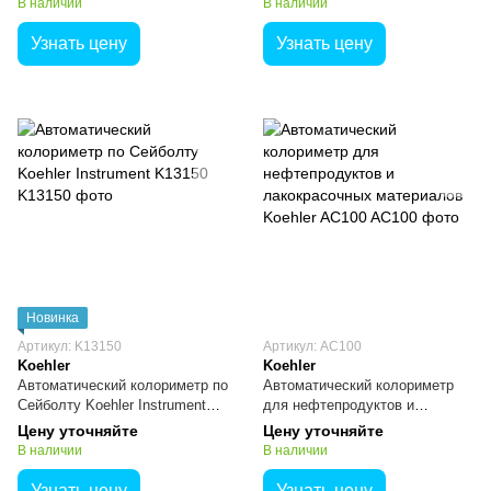
В наличии
В наличии
Узнать цену
Узнать цену
Новинка
Артикул: K13150
Артикул: AC100
Koehler
Koehler
Автоматический колориметр по
Автоматический колориметр
Сейболту Koehler Instrument
для нефтепродуктов и
K13150
лакокрасочных материалов
Цену уточняйте
Цену уточняйте
Koehler AC100
В наличии
В наличии
Узнать цену
Узнать цену