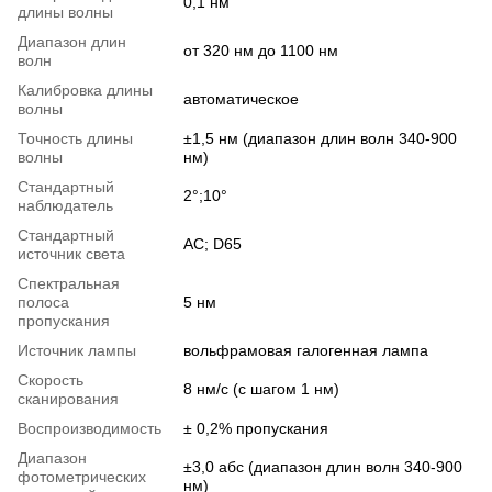
0,1 нм
длины волны
Диапазон длин
от 320 нм до 1100 нм
волн
Калибровка длины
автоматическое
волны
Точность длины
±1,5 нм (диапазон длин волн 340-900
волны
нм)
Стандартный
2°;10°
наблюдатель
Стандартный
AC; D65
источник света
Спектральная
полоса
5 нм
пропускания
Источник лампы
вольфрамовая галогенная лампа
Скорость
8 нм/с (с шагом 1 нм)
сканирования
Воспроизводимость
± 0,2% пропускания
Диапазон
±3,0 абс (диапазон длин волн 340-900
фотометрических
нм)