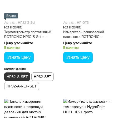
Видео
Артикул: HP32-S-Set
Артикул: HP-GTS
ROTRONIC
ROTRONIC
Термогигрометр портативный
Измеритель равновесной
ROTRONIC HP32-S-Set в
влажности ROTRONIC
комплекте Hygro Palm
Hygropalm HP-GTS для
Цену уточняйте
Цену уточняйте
картона
В наличии
В наличии
Узнать цену
Узнать цену
Комплектация
HP32-S-SET
HP32-SET
HP32-A-REF-SET