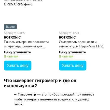
Видео
Артикул: CRP5
Артикул: HP21
ROTRONIC
ROTRONIC
Панель измерения влажности
Измеритель влажности и
и перепада давления для
температуры HygroPalm HP21
чистых помещений ROTRONIC
Цену уточняйте
Цену уточняйте
CRP5
В наличии
В наличии
Узнать цену
Узнать цену
Что измеряет гигрометр и где он
используется?
➞
Гигрометр
— это прибор, который применяют,
чтобы измерять влажность воздуха или других
газов.