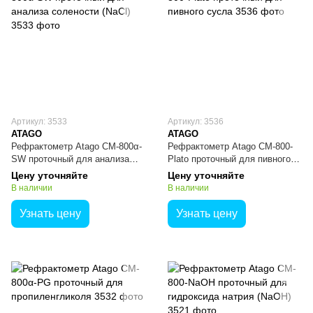
Артикул: 3533
Артикул: 3536
ATAGO
ATAGO
Рефрактометр Atago CM-800α-
Рефрактометр Atago CM-800-
SW проточный для анализа
Plato проточный для пивного
солености (NaCl)
сусла
Цену уточняйте
Цену уточняйте
В наличии
В наличии
Узнать цену
Узнать цену