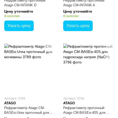
Рефрактометр проточный
Рефрактометр проточный
Atago CM-INTANK D
Atago CM-INTANK A
Цену уточняйте
Цену уточняйте
В наличии
В наличии
Узнать цену
Узнать цену
Артикул: 3789
Артикул: 3796
ATAGO
ATAGO
Рефрактометр Atago CM-
Рефрактометр проточный
BASEα-Urea проточный для
Atago CM-BASEα-40S для
мочевины
гидроксида натрия (NaOH)