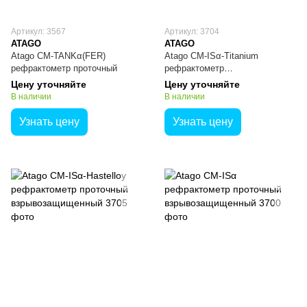
Артикул: 3567
Артикул: 3704
ATAGO
ATAGO
Atago CM-TANKα(FER)
Atago CM-ISα-Titanium
рефрактометр проточный
рефрактометр
взрывозащищенный проточный
Цену уточняйте
Цену уточняйте
В наличии
В наличии
Узнать цену
Узнать цену