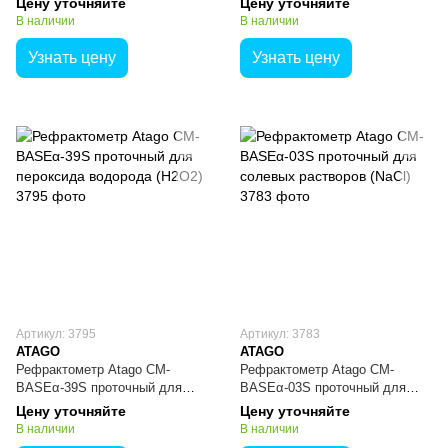
Цену уточняйте
Цену уточняйте
В наличии
В наличии
Узнать цену
Узнать цену
Артикул: 3795
Артикул: 3783
ATAGO
ATAGO
Рефрактометр Atago CM-
Рефрактометр Atago CM-
BASEα-39S проточный для
BASEα-03S проточный для
пероксида водорода (H2O2)
солевых растворов (NaCl)
Цену уточняйте
Цену уточняйте
В наличии
В наличии