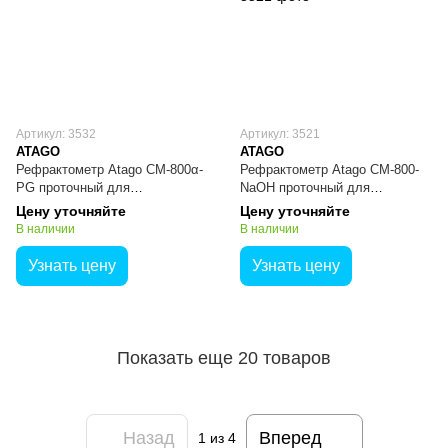
Артикул: 3532
Артикул: 3521
ATAGO
ATAGO
Рефрактометр Atago CM-800α-
Рефрактометр Atago CM-800-
PG проточный для
NaOH проточный для
пропиленгликоля
гидроксида натрия (NaOH)
Цену уточняйте
Цену уточняйте
В наличии
В наличии
Узнать цену
Узнать цену
Показать еще 20 товаров
Назад
Вперед
1
из 4