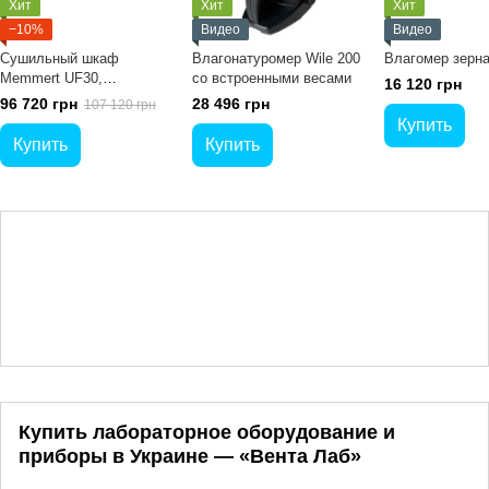
Хит
Хит
Хит
−10%
Видео
Видео
Сушильный шкаф
Влагонатуромер Wile 200
Влагомер зерна
Memmert UF30,
со встроенными весами
16 120 грн
универсальный,
96 720 грн
28 496 грн
107 120 грн
SingleDISPLAY, 32 л
Купить
Купить
Купить
Купить лабораторное оборудование и
приборы в Украине — «Вента Лаб»