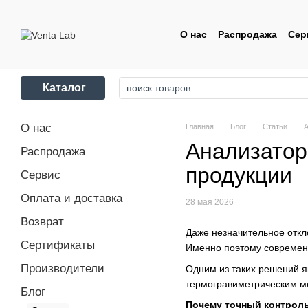
Перейти к основному контенту
О нас
Распродажа
Сер
Контакты
Пользовате
Каталог
О нас
Главная
Блог
Статьи
А
Анализатор
Распродажа
продукции
Сервис
Оплата и доставка
28 мая 2026
Возврат
Даже незначительное откл
Сертификаты
Именно поэтому современ
Производители
Одним из таких решений 
термогравиметрическим м
Блог
Почему точный контроль