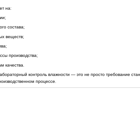
т на:
ии;
ого состава;
ых веществ;
ива;
ссы производства;
ам качества.
абораторный контроль влажности — это не просто требование стан
роизводственном процессе.