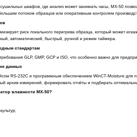
х сушильных шкафов, где анализ может занимать часы, MX-50 позво
большим потоком образцов или оперативным контролем производст
тов
изирует риск локального перегрева образца, который может иска
ный, автоматический, быстрый, ручной и режим таймера.
одным стандартам
ребования GLP, GMP, GCP и ISO, что особенно важно для предпр
ие данных
ом RS-232C и программным обеспечением WinCT-Moisture для пер
ный архив измерений, формировать отчёты и подбирать оптимальн
затор влажности MX-50?
культур;