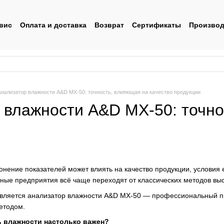
вис
Оплата и доставка
Возврат
Сертификаты
Производ
льское соглашение
нализатор влажности A&D MX-50: точность, влияющая на качество продукции
 влажности A&D MX-50: точно
онение показателей может влиять на качество продукции, условия
ные предприятия всё чаще переходят от классических методов вы
является анализатор влажности A&D MX-50 — профессиональный пр
етодом.
 влажности настолько важен?