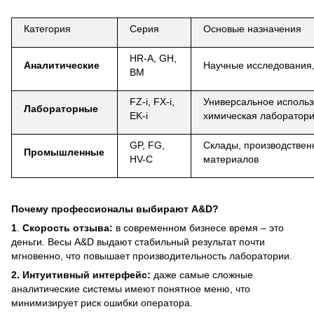
Категория
Серия
Основые назначения
HR-A, GH,
Анал
итич
еские
Научные исследования
BM
FZ-i, FX-i,
Универсальное использ
Лабораторн
ые
EK-i
химическая лаборатор
GP, FG,
Склады, производствен
Пром
ышленные
HV-C
материалов
Почему профессионалы выбирают A&D?
1
.
Скорость отзыва:
в современном бизнесе время – это
деньги. Весы A&D выдают стабильный результат почти
мгновенно, что повышает производительность лаборатории.
2.
Интуитивный интерфейс:
даже самые сложные
аналитические системы имеют понятное меню, что
минимизирует риск ошибки оператора.