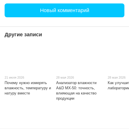
Новый комментарий
Другие записи
21 июля 2026
28 мая 2026
28 мая 2026
Почему нужно измерять
Анализатор влажности
Как улучши
влажность, температуру и
A&D MX-50: точность,
лаборатори
натуру вместе
влияющая на качество
продукции