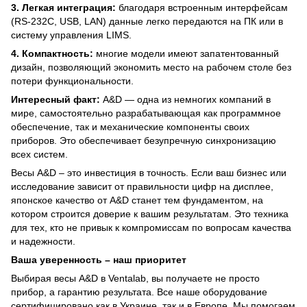
3. Легкая интеграция:
благодаря встроенным интерфейсам
(RS-232C, USB, LAN) данные легко передаются на ПК или в
систему управления LIMS.
4. Компактность:
многие модели имеют запатентованный
дизайн, позволяющий экономить место на рабочем столе без
потери функциональности.
Интересный факт:
A&D — одна из немногих компаний в
мире, самостоятельно разрабатывающая как программное
обеспечение, так и механические компоненты своих
приборов. Это обеспечивает безупречную синхронизацию
всех систем.
Весы A&D – это инвестиция в точность. Если ваш бизнес или
исследование зависит от правильности цифр на дисплее,
японское качество от A&D станет тем фундаментом, на
котором строится доверие к вашим результатам. Это техника
для тех, кто не привык к компромиссам по вопросам качества
и надежности.
Ваша уверенность – наш приоритет
Выбирая весы A&D в Ventalab, вы получаете не просто
прибор, а гарантию результата. Все наше оборудование
сертифицировано как в Украине, так и в Европе. Мы помогаем