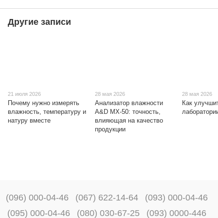
Другие записи
21 июля 2026
28 мая 2026
28 мая 2026
Почему нужно измерять
Анализатор влажности
Как улучши
влажность, температуру и
A&D MX-50: точность,
лаборатори
натуру вместе
влияющая на качество
продукции
(096) 000-04-46
(067) 622-14-64
(093) 000-04-46
(095) 000-04-46
(080) 030-67-25
(093) 0000-446