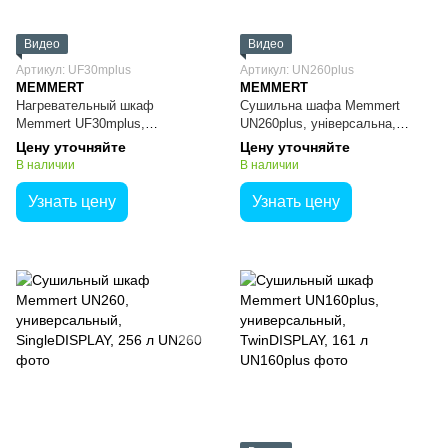
Видео
Видео
Артикул: UF30mplus
Артикул: UN260plus
MEMMERT
MEMMERT
Нагревательный шкаф
Сушильна шафа Memmert
Memmert UF30mplus,
UN260plus, універсальна,
универсальный, медицинский,
TwinDISPLAY, 256 л
Цену уточняйте
Цену уточняйте
TwinDISPLAY, 32 л
В наличии
В наличии
Узнать цену
Узнать цену