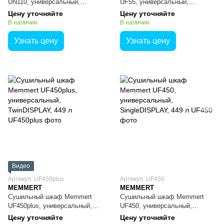
UN110, универсальный,
UF55, универсальный,
SingleDISPLAY, 108 л
SingleDISPLAY, 53 л
Цену уточняйте
Цену уточняйте
В наличии
В наличии
Узнать цену
Узнать цену
Видео
Артикул: UF450plus
Артикул: UF450
MEMMERT
MEMMERT
Сушильный шкаф Memmert
Сушильный шкаф Memmert
UF450plus, универсальный,
UF450, универсальный,
TwinDISPLAY, 449 л
SingleDISPLAY, 449 л
Цену уточняйте
Цену уточняйте