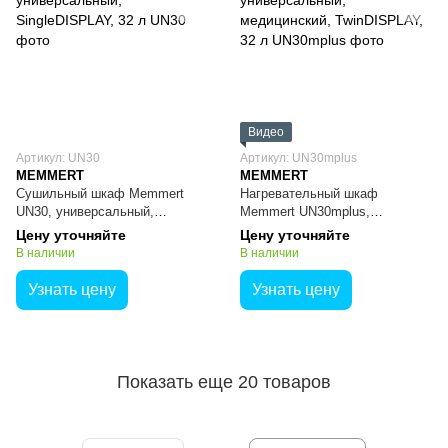
Видео
Артикул: UN30
Артикул: UN30mplus
MEMMERT
MEMMERT
Сушильный шкаф Memmert
Нагревательный шкаф
UN30, универсальный,
Memmert UN30mplus,
SingleDISPLAY, 32 л
универсальный, медицинский,
Цену уточняйте
Цену уточняйте
TwinDISPLAY, 32 л
В наличии
В наличии
Узнать цену
Узнать цену
Показать еще 20 товаров