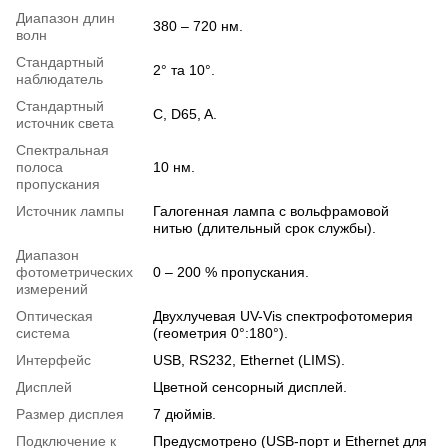
Диапазон длин
380 – 720 нм.
волн
Стандартный
2° та 10°.
наблюдатель
Стандартный
C, D65, A.
источник света
Спектральная
полоса
10 нм.
пропускания
Источник лампы
Галогенная лампа с вольфрамовой
нитью (длительный срок службы).
Диапазон
фотометрических
0 – 200 % пропускания.
измерений
Оптическая
Двухлучевая UV-Vis спектрофотомерия
система
(геометрия 0°:180°).
Интерфейс
USB, RS232, Ethernet (LIMS).
Дисплей
Цветной сенсорный дисплей.
Размер дисплея
7 дюймів.
Подключение к
Предусмотрено (USB-порт и Ethernet для