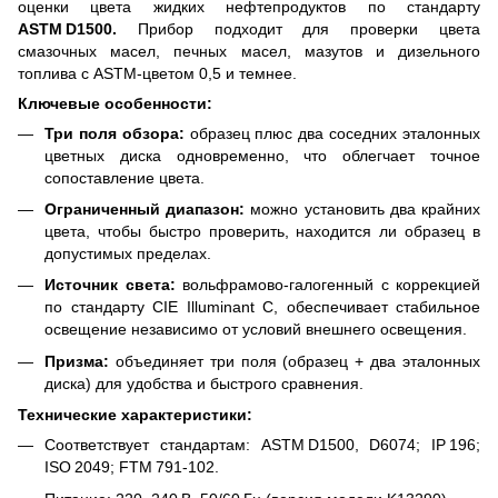
оценки цвета жидких нефтепродуктов по стандарту
ASTM D1500.
Прибор подходит для проверки цвета
смазочных масел, печных масел, мазутов и дизельного
топлива с ASTM‑цветом 0,5 и темнее.
Ключевые особенности:
Три поля обзора:
образец плюс два соседних эталонных
цветных диска одновременно, что облегчает точное
сопоставление цвета.
Ограниченный диапазон:
можно установить два крайних
цвета, чтобы быстро проверить, находится ли образец в
допустимых пределах.
Источник света:
вольфрамово‑галогенный с коррекцией
по стандарту CIE Illuminant C, обеспечивает стабильное
освещение независимо от условий внешнего освещения.
Призма:
объединяет три поля (образец + два эталонных
диска) для удобства и быстрого сравнения.
Технические характеристики:
Соответствует стандартам: ASTM D1500, D6074; IP 196;
ISO 2049; FTM 791‑102.