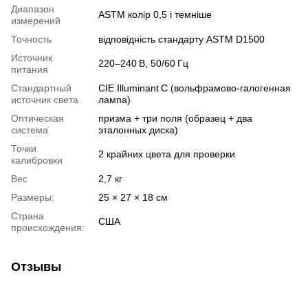
Диапазон
ASTM колір 0,5 і темніше
измерений
Точность
відповідність стандарту ASTM D1500
Источник
220–240 В, 50/60 Гц
питания
Стандартный
CIE Illuminant C (вольфрамово-галогенная
источник света
лампа)
Оптическая
призма + три поля (образец + два
система
эталонных диска)
Точки
2 крайних цвета для проверки
калибровки
Вес
2,7 кг
Размеры:
25 × 27 × 18 см
Страна
США
происхождения:
Отзывы