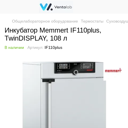
Общелабораторное оборудование
Термостаты
Суховозду
Инкубатор Memmert IF110plus,
TwinDISPLAY, 108 л
В наличии
Артикул:
IF110plus