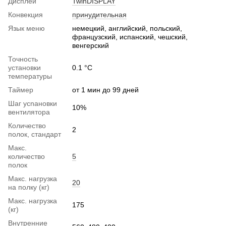
Дисплей
TwinDISPLAY
Конвекция
принудительная
Язык меню
немецкий, английский, польский,
французский, испанский, чешский,
венгерский
Точность
установки
0.1 °C
температуры
Таймер
от 1 мин до 99 дней
Шаг уcnановки
10%
вентилятора
Количество
2
полок, стандарт
Макс.
количество
5
полок
Макс. нагрузка
20
на полку (кг)
Макс. нагрузка
175
(кг)
Внутренние