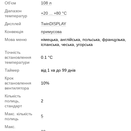
Об'єм
108 л
Діапазон
+20 ... +80 °С
температур
Дисплей
TwinDISPLAY
Конвекція
примусова
Мова меню
німецька, англійська, польська, французька,
іспанська, чеська, угорська
Точність
встановлення
0.1 °C
температури
Таймер
від 1 хв до 99 днів
Крок
встановлення
10%
вентилятора
Кількість
полиць,
2
стандарт
Макс. кількість
5
полиць
Макс.