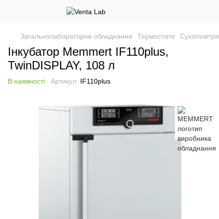
Загальнолабораторне обладнання
Термостати
Сухоповітря
Інкубатор Memmert IF110plus,
TwinDISPLAY, 108 л
В наявності
Артикул:
IF110plus