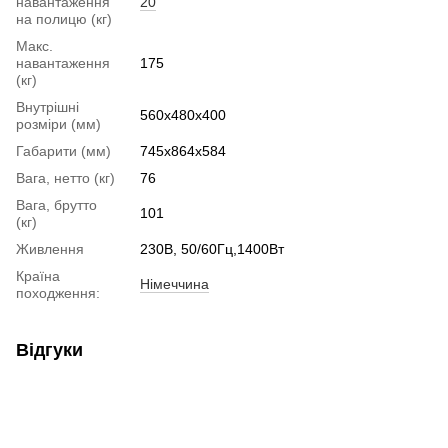
навантаження
20
на полицю (кг)
Макс.
навантаження
175
(кг)
Внутрішні
560x480x400
розміри (мм)
Габарити (мм)
745x864x584
Вага, нетто (кг)
76
Вага, брутто
101
(кг)
Живлення
230В, 50/60Гц,1400Вт
Країна
Німеччина
походження:
Відгуки