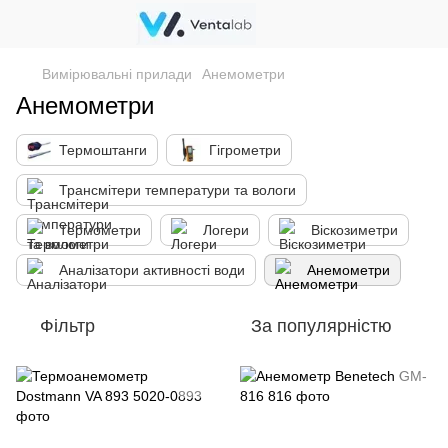
Вимірювальні прилади
Анемометри
Анемометри
Термоштанги
Гігрометри
Трансмітери температури та вологи
Термометри
Логери
Віскозиметри
Аналізатори активності води
Анемометри
Фільтр
За популярністю