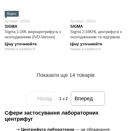
Відео
Артикул: 10052
Артикул: 10353
SIGMA
SIGMA
Sigma 1-16K мікроцентрифуга з
Sigma 2-16KHL центрифуга з
охолодженням (IVD-Version)
охолодженням та підігрівом
Ціну уточнюйте
Ціну уточнюйте
Немає в наявності
Немає в наявності
Показати ще 14 товарів
Назад
Вперед
1
з 2
Сфери застосування лабораторних
центрифуг
➞
Центрифуга лабораторна
— це обладнання,