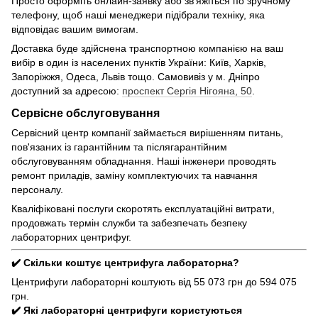
Просто оформіть онлайн-заявку або зв'яжіться по зручному
телефону, щоб наші менеджери підібрали техніку, яка
відповідає вашим вимогам.
Доставка буде здійснена транспортною компанією на ваш
вибір в один із населених пунктів України: Київ, Харків,
Запоріжжя, Одеса, Львів тощо. Самовивіз у м. Дніпро
доступний за адресою:
проспект Сергія Нігояна, 50
.
Сервісне обслуговування
Сервісний центр компанії займається вирішенням питань,
пов'язаних із гарантійним та післягарантійним
обслуговуванням обладнання. Наші інженери проводять
ремонт приладів, заміну комплектуючих та навчання
персоналу.
Кваліфіковані послуги скоротять експлуатаційні витрати,
продовжать термін служби та забезпечать безпеку
лабораторних центрифуг.
✔️ Скільки коштує центрифуга лабораторна?
Центрифуги лабораторні коштують від 55 073 грн до 594 075
грн.
✔️ Які лабораторні центрифуги користуються