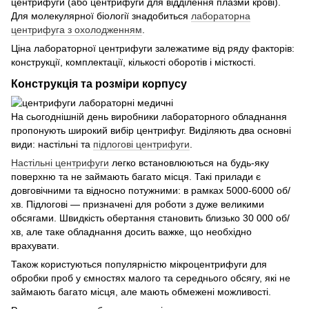
центрифуги (або центрифуги для відділення плазми крові).
Для молекулярної біології знадобиться
лабораторна
центрифуга з охолодженням
.
Ціна лабораторної центрифуги залежатиме від ряду факторів:
конструкції, комплектації, кількості оборотів і місткості.
Конструкція та розміри корпусу
На сьогоднішній день виробники лабораторного обладнання
пропонують широкий вибір центрифуг. Виділяють два основні
види: настільні та
підлогові центрифуги
.
Настільні центрифуги
легко встановлюються на будь-яку
поверхню та не займають багато місця. Такі прилади є
довговічними та відносно потужними: в рамках 5000-6000 об/
хв. Підлогові — призначені для роботи з дуже великими
обсягами. Швидкість обертання становить близько 30 000 об/
хв, але таке обладнання досить важке, що необхідно
врахувати.
Також користуються популярністю мікроцентрифуги для
обробки проб у ємностях малого та середнього обсягу, які не
займають багато місця, але мають обмежені можливості.