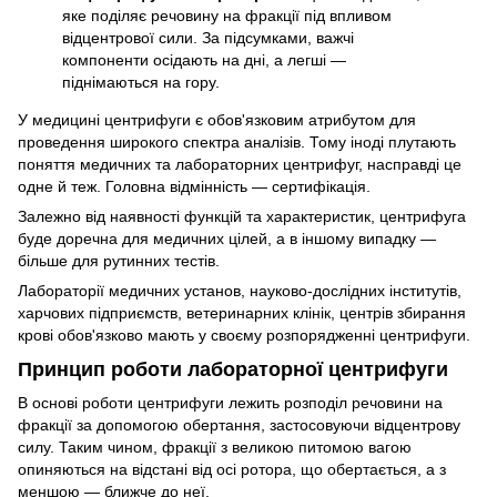
яке поділяє речовину на фракції під впливом
відцентрової сили. За підсумками, важчі
компоненти осідають на дні, а легші —
піднімаються на гору.
У медицині центрифуги є обов'язковим атрибутом для
проведення широкого спектра аналізів. Тому іноді плутають
поняття медичних та лабораторних центрифуг, насправді це
одне й теж. Головна відмінність — сертифікація.
Залежно від наявності функцій та характеристик, центрифуга
буде доречна для медичних цілей, а в іншому випадку —
більше для рутинних тестів.
Лабораторії медичних установ, науково-дослідних інститутів,
харчових підприємств, ветеринарних клінік, центрів збирання
крові обов'язково мають у своєму розпорядженні центрифуги.
Принцип роботи лабораторної центрифуги
В основі роботи центрифуги лежить розподіл речовини на
фракції за допомогою обертання, застосовуючи відцентрову
силу. Таким чином, фракції з великою питомою вагою
опиняються на відстані від осі ротора, що обертається, а з
меншою — ближче до неї.