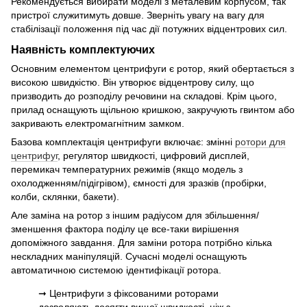
Рекомендується вибирати моделі з металевим корпусом, так
пристрої служитимуть довше. Зверніть увагу на вагу для
стабілізації положення під час дії потужних відцентрових сил.
Наявність комплектуючих
Основним елементом центрифуги є ротор, який обертається з
високою швидкістю. Він утворює відцентрову силу, що
призводить до розподілу речовини на складові. Крім цього,
прилад оснащують щільною кришкою, закручують гвинтом або
закривають електромагнітним замком.
Базова комплектація центрифуги включає: змінні
ротори для
центрифуг
, регулятор швидкості, цифровий дисплей,
перемикач температурних режимів (якщо модель з
охолодженням/підігрівом), ємності для зразків (пробірки,
колби, склянки, бакети).
Але заміна на ротор з іншим радіусом для збільшення/
зменшення фактора поділу це все-таки вирішення
допоміжного завдання. Для заміни ротора потрібно кілька
нескладних маніпуляцій. Сучасні моделі оснащують
автоматичною системою ідентифікації ротора.
➞ Центрифуги з фіксованими роторами