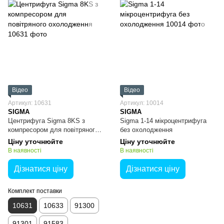
Відео
Відео
Артикул: 10631
Артикул: 10014
SIGMA
SIGMA
Центрифуга Sigma 8KS з
Sigma 1-14 мікроцентрифуга
компресором для повітряного
без охолодження
охолодження
Ціну уточнюйте
Ціну уточнюйте
В наявності
В наявності
Дізнатися ціну
Дізнатися ціну
Комплект поставки
10631
10633
91300
91301
91583