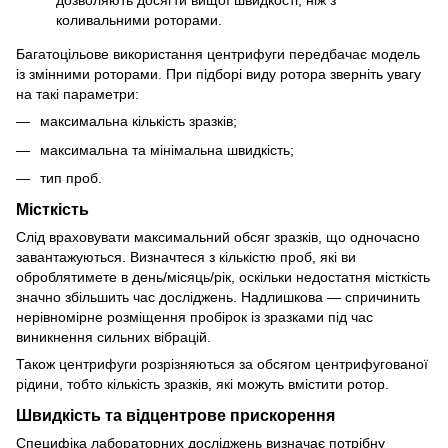
дозволяють досягти вищої швидкості, ніж з
коливальними роторами.
Багатоцільове використання центрифуги передбачає модель
із змінними роторами. При підборі виду ротора зверніть увагу
на такі параметри:
максимальна кількість зразків;
максимальна та мінімальна швидкість;
тип проб.
Місткість
Слід враховувати максимальний обсяг зразків, що одночасно
завантажуються. Визначтеся з кількістю проб, які ви
оброблятимете в день/місяць/рік, оскільки недостатня місткість
значно збільшить час досліджень. Надлишкова — спричинить
нерівномірне розміщення пробірок із зразками під час
виникнення сильних вібрацій.
Також центрифуги розрізняються за обсягом центрифугованої
рідини, тобто кількість зразків, які можуть вмістити ротор.
Швидкість та відцентрове прискорення
Специфіка лабораторних досліджень визначає потрібну