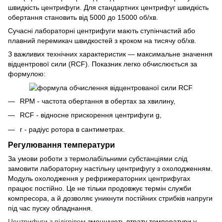
швидкість центрифуги. Для стандартних центрифуг швидкість
обертання становить від 5000 до 15000 об/хв.
Сучасні лабораторні центрифуги мають ступінчастий або
плавний перемикач швидкостей з кроком на тисячу об/хв.
З важливих технічних характеристик — максимальне значення
відцентрової сили (RCF). Показник легко обчислюється за
формулою:
RPM - частота обертання в обертах за хвилину,
RCF - відносне прискорення центрифуги g,
r - радіус ротора в сантиметрах.
Регулювання температури
За умови роботи з термолабільними субстанціями слід
замовити лабораторну настільну центрифугу з охолодженням.
Модуль охолодження у рефрижераторних центрифугах
працює постійно. Це не тільки продовжує термін служби
компресора, а й дозволяє уникнути постійних стрибків напруги
під час пуску обладнання.
Центрифуги з підігрівом
зменшують втрату температури у