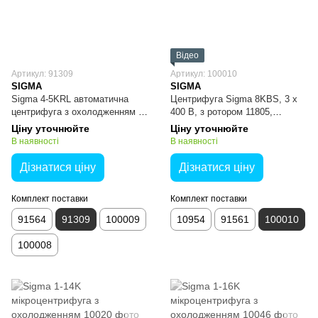
Відео
Артикул: 91309
Артикул: 100010
SIGMA
SIGMA
Sigma 4-5KRL автоматична
Центрифуга Sigma 8KBS, 3 x
центрифуга з охолодженням та
400 В, з ротором 11805,
контролем рівня
бакетами 13860 та адаптерами
Ціну уточнюйте
Ціну уточнюйте
для крові 13870
В наявності
В наявності
Дізнатися ціну
Дізнатися ціну
Комплект поставки
Комплект поставки
91564
91309
100009
10954
91561
100010
100008