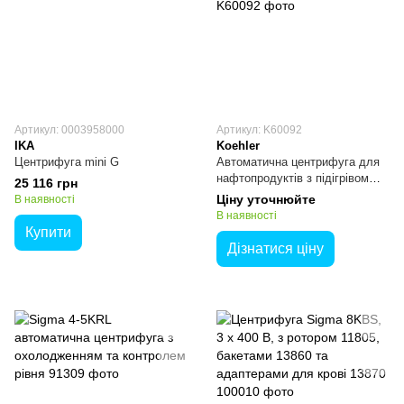
Артикул: 0003958000
Артикул: K60092
IKA
Koehler
Центрифуга mini G
Автоматична центрифуга для
нафтопродуктів з підігрівом
25 116 грн
Koehler K60092
Ціну уточнюйте
В наявності
В наявності
Купити
Дізнатися ціну