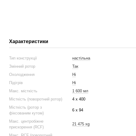
Характеристики
Тип конструкції
настільна
Змінний ротор
Так
Охолодження
Ні
Підігрів
Ні
Макс. місткість
1 600 мл
Місткість (поворотний ротор)
4 х 400
Місткість (ротор з
6 х 94
фіксованим кутом)
Макс. центробіжне
21 475 xg
прискорення (RCF)
Макс. RCF (поворотний