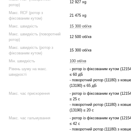
12 927 xg
ротор)
Макс. RCF (ротор з
21 475 xg
фіксованим кутом)
Макс. швидкість
15 300 об/хв
Макс. швидкість (поворотний
12 500 об/хв
ротор)
Макс. швидкість (ротор з
15 300 об/хв
фіксованим кутом)
Мін. швидкість
100 об/хв
Рівень шуму на макс.
- ротор із фіксованим кутом (12154
швидкості
≤ 60 дБ
- поворотний ротор (11180) з ковш
(13190) ≤ 65 дБ
Макс. час прискорення
- ротор із фіксованим кутом (12154
≤ 25 с
- поворотний ротор (11180) з ковш
(13190) ≤ 20 с
Макс. час гальмування
- ротор із фіксованим кутом (12154
≤ 42 с
- поворотний ротор (11180) з ковш