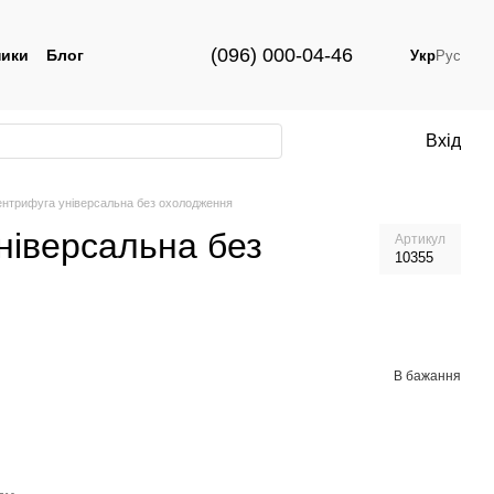
(096) 000-04-46
ики
Блог
Укр
Рус
Вхід
ентрифуга універсальна без охолодження
ніверсальна без
Артикул
10355
В бажання