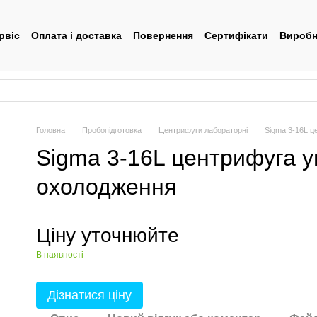
рвіс
Оплата і доставка
Повернення
Сертифікати
Виробн
тувача
Головна
Пробопідготовка
Центрифуги лабораторні
Sigma 3-16L ц
Sigma 3-16L центрифуга у
охолодження
Ціну уточнюйте
В наявності
Дізнатися ціну