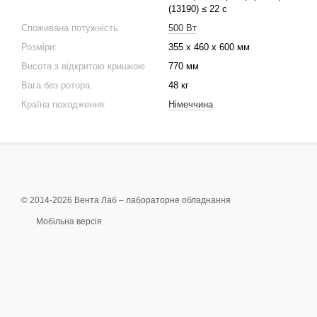
(13190) ≤ 22 с
Споживана потужність
500 Вт
Розміри:
355 х 460 х 600 мм
Висота з відкритою кришкою
770 мм
Вага без ротора
48 кг
Країна походження:
Німеччина
© 2014-2026 Вента Лаб –
лабораторне обладнання
Мобільна версія