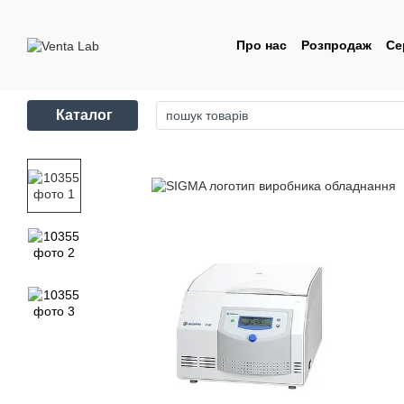
Перейти до основного контенту
Про нас
Розпродаж
Се
Контакти
Угода корис
Каталог