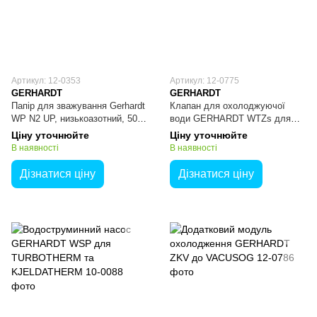
Артикул: 12-0353
Артикул: 12-0775
GERHARDT
GERHARDT
Папір для зважування Gerhardt
Клапан для охолоджуючої
WP N2 UP, низькоазотний, 500
води GERHARDT WTZs для
шт
KT-L
Ціну уточнюйте
Ціну уточнюйте
В наявності
В наявності
Дізнатися ціну
Дізнатися ціну