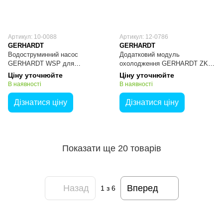
Артикул: 10-0088
Артикул: 12-0786
GERHARDT
GERHARDT
Водоструминний насос
Додатковий модуль
GERHARDT WSP для
охолодження GERHARDT ZKV
TURBOTHERM та
до VACUSOG
Ціну уточнюйте
Ціну уточнюйте
KJELDATHERM
В наявності
В наявності
Дізнатися ціну
Дізнатися ціну
Показати ще 20 товарів
Назад
Вперед
1
з 6