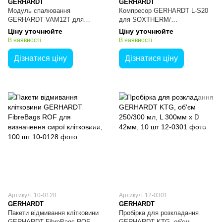
GERHARDT
GERHARDT
Модуль спалювання
Компресор GERHARDT L-S20
GERHARDT VAM12T для
для SOXTHERM/
FibreBags з тиглями, 12-місний
FIBRETHERM з підримуючою
Ціну уточнюйте
Ціну уточнюйте
рамою
В наявності
В наявності
Дізнатися ціну
Дізнатися ціну
Артикул: 10-0128
Артикул: 12-0301
GERHARDT
GERHARDT
Пакети відмивання клітковини
Пробірка для розкладання
GERHARDT FibreBags ROF
GERHARDT KTG, об'єм