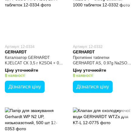
Артикул: 12-0334
Артикул: 12-0332
GERHARDT
GERHARDT
Каталізатор GERHARDT
Протипінні таблетки
KJELCAT СК 3,5 г K2SO4 + 0,4
GERHARDT AS, 0.97g Na2SO4
г CuSO4 x 5 H2O, 1000
+ 0.03g Silicone, 1000 таблеток
Ціну уточнюйте
Ціну уточнюйте
таблеток
В наявності
В наявності
Дізнатися ціну
Дізнатися ціну