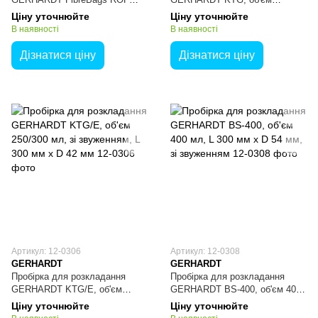
для визначення сирої
250/300 мл, L 300мм x D 42мм,
Ціну уточнюйте
Ціну уточнюйте
клітковини, 100 шт
10 шт
В наявності
В наявності
Дізнатися ціну
Дізнатися ціну
Артикул: 12-0306
Артикул: 12-0308
GERHARDT
GERHARDT
Пробірка для розкладання
Пробірка для розкладання
GERHARDT KTG/E, об'єм
GERHARDT BS-400, об'єм 400
250/300 мл, зі звуженням, L
мл, L 300 мм x D 54 мм, зі
Ціну уточнюйте
Ціну уточнюйте
300 мм x D 42 мм
звуженням