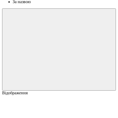
За назвою
Відображення