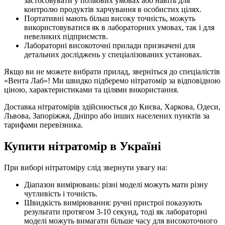
застосовувати у польових умовах або навіть для
контролю продуктів харчування в особистих цілях.
Портативні мають більш високу точність, можуть
використовуватися як в лабораторних умовах, так і для
невеликих підприємств.
Лабораторні високоточні прилади призначені для
детальних досліджень у спеціалізованих установах.
Якщо ви не можете вибрати прилад, зверніться до спеціалістів
«Вента Лаб»! Ми швидко підберемо нітратомір за відповідною
ціною, характеристиками та цілями використання.
Доставка нітратомірів здійснюється до Києва, Харкова, Одеси,
Львова, Запоріжжя, Дніпро або інших населених пунктів за
тарифами перевізника.
Купити нітратомір в Україні
При виборі нітратоміру слід звернути увагу на:
Діапазон вимірювань: різні моделі можуть мати різну
чутливість і точність.
Швидкість вимірювання: ручні пристрої показують
результати протягом 3-10 секунд, тоді як лабораторні
моделі можуть вимагати більше часу для високоточного