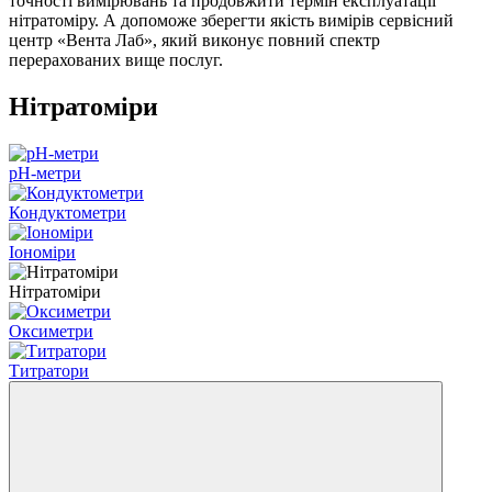
точності вимірювань та продовжити термін експлуатації
нітратоміру. А допоможе зберегти якість вимірів сервісний
центр «Вента Лаб», який виконує повний спектр
перерахованих вище послуг.
Нітратоміри
pH-метри
Кондуктометри
Іономіри
Нітратоміри
Оксиметри
Титратори