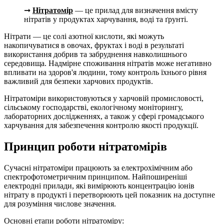
➞
Нітратомір
— це прилад для визначення вмісту
нітратів у продуктах харчування, воді та ґрунті.
Нітрати — це солі азотної кислоти, які можуть
накопичуватися в овочах, фруктах і воді в результаті
використання добрив та забруднення навколишнього
середовища. Надмірне споживання нітратів може негативно
впливати на здоров'я людини, тому контроль їхнього рівня
важливий для безпеки харчових продуктів.
Нітратоміри використовуються у харчовій промисловості,
сільському господарстві, екологічному моніторингу,
лабораторних дослідженнях, а також у сфері громадського
харчування для забезпечення контролю якості продукції.
Принцип роботи нітратомірів
Сучасні нітратоміри працюють за електрохімічним або
спектрофотометричним принципом. Найпоширеніші
електродні прилади, які вимірюють концентрацію іонів
нітрату в продукті і перетворюють цей показник на доступне
для розуміння числове значення.
Основні етапи роботи нітратоміру: