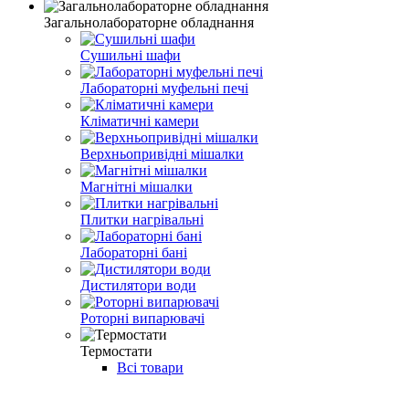
Загальнолабораторне обладнання
Сушильні шафи
Лабораторні муфельні печі
Кліматичні камери
Верхньопривідні мішалки
Магнітні мішалки
Плитки нагрівальні
Лабораторні бані
Дистилятори води
Роторні випарювачі
Термостати
Всі товари