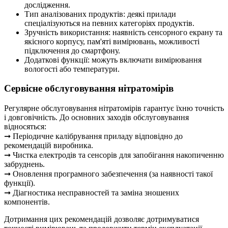
дослідження.
Тип аналізованих продуктів: деякі прилади
спеціалізуються на певних категоріях продуктів.
Зручність використання: наявність сенсорного екрану та
якісного корпусу, пам'яті вимірювань, можливості
підключення до смартфону.
Додаткові функції: можуть включати вимірювання
вологості або температури.
Сервісне обслуговування нітратомірів
Регулярне обслуговування нітратомірів гарантує їхню точність
і довговічність. До основних заходів обслуговування
відносяться:
➞ Періодичне калібрування приладу відповідно до
рекомендацій виробника.
➞ Чистка електродів та сенсорів для запобігання накопиченню
забруднень.
➞ Оновлення програмного забезпечення (за наявності такої
функції).
➞ Діагностика несправностей та заміна зношених
компонентів.
Дотримання цих рекомендацій дозволяє дотримуватися