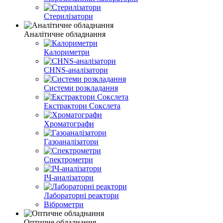
Стерилізатори
Аналітичне обладнання
Калориметри
CHNS-аналізатори
Системи розкладання
Екстрактори Сокслета
Хроматографи
Газоаналізатори
Спектрометри
ІЧ-аналізатори
Лабораторні реактори
Віброметри
Оптичне обладнання