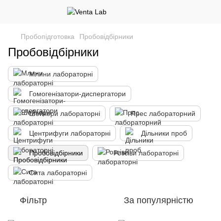
Пробопідготовка
Пробовідбірники
Пробовідбірники
Млини лабораторні
Гомогенізатори-диспергатори
Шейкери лабораторні
Прес лабораторний
Центрифуги лабораторні
Дільники проб
Пробовідбірники
Розсіви лабораторні
Сита лабораторні
Фільтр
За популярністю