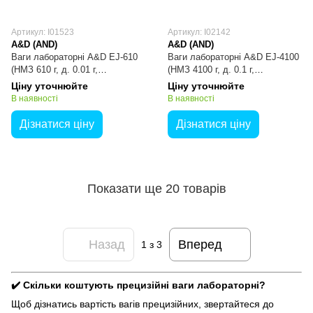
Артикул: I01523
Артикул: I02142
A&D (AND)
A&D (AND)
Ваги лабораторні A&D EJ-610
Ваги лабораторні A&D EJ-4100
(НМЗ 610 г, д. 0.01 г,
(НМЗ 4100 г, д. 0.1 г,
платформа Ø110 мм)
платформа 127x140 мм)
Ціну уточнюйте
Ціну уточнюйте
В наявності
В наявності
Дізнатися ціну
Дізнатися ціну
Показати ще 20 товарів
Назад
Вперед
1
з 3
✔️ Скільки коштують прецизійні ваги лабораторні?
Щоб дізнатись вартість вагів прецизійних, звертайтеся до