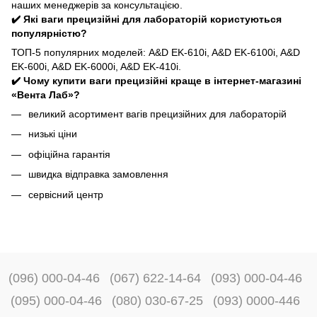
наших менеджерів за консультацією.
✔️ Які ваги прецизійні для лабораторій користуються
популярністю?
ТОП-5 популярних моделей: A&D EK-610i, A&D EK-6100i, A&D
EK-600i, A&D EK-6000i, A&D EK-410i.
✔️ Чому купити ваги прецизійні краще в інтернет-магазині
«Вента Лаб»?
великий асортимент вагів прецизійних для лабораторій
низькі ціни
офіційна гарантія
швидка відправка замовлення
сервісний центр
(096) 000-04-46
(067) 622-14-64
(093) 000-04-46
(095) 000-04-46
(080) 030-67-25
(093) 0000-446