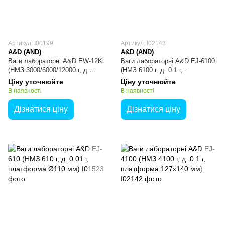
Артикул: I00199
Артикул: I02143
A&D (AND)
A&D (AND)
Ваги лабораторні A&D EW-12Ki
Ваги лабораторні A&D EJ-6100
(НМЗ 3000/6000/12000 г, д.
(НМЗ 6100 г, д. 0.1 г,
1/2/5 г, платформа 133x170 мм)
платформа 127х140 мм)
Ціну уточнюйте
Ціну уточнюйте
В наявності
В наявності
Дізнатися ціну
Дізнатися ціну