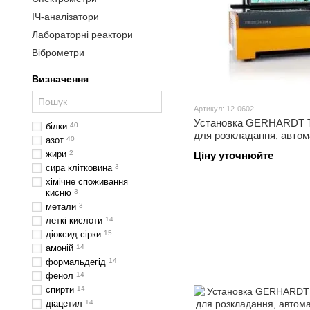
ІЧ-аналізатори
Лабораторні реактори
Віброметри
Визначення
Артикул: 12-0602
Установка GERHARDT
білки
40
для розкладання, автом
азот
40
жири
2
Ціну уточнюйте
сира клітковина
3
хімічне споживання
кисню
3
метали
3
леткі кислоти
14
діоксид сірки
15
амоній
14
формальдегід
14
фенол
14
спирти
14
діацетил
14