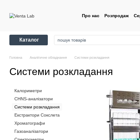
Перейти до основного контенту
Про нас
Розпродаж
Се
Контакти
Угода корис
Каталог
Головна
Аналітичне обладнання
Системи розкладання
Системи розкладання
Калориметри
CHNS-аналізатори
Системи розкладання
Екстрактори Сокслета
Хроматографи
Газоаналізатори
Спектрометри