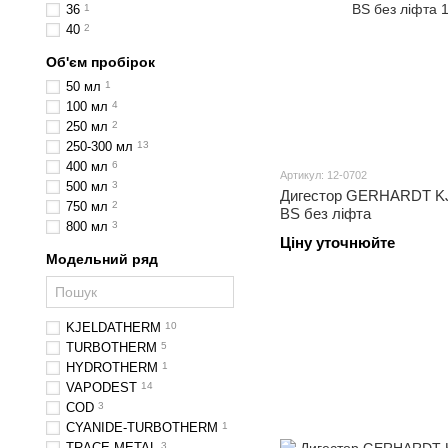
36
1
40
2
Об'єм пробірок
50 мл
1
100 мл
4
250 мл
2
250-300 мл
13
400 мл
6
Артикул: 12-0702
500 мл
3
Дигестор GERHARDT K
750 мл
2
BS без ліфта
800 мл
3
Ціну уточнюйте
Модельний ряд
KJELDATHERM
10
TURBOTHERM
5
HYDROTHERM
1
VAPODEST
14
COD
3
CYANIDE-TURBOTHERM
1
TRACE METAL
3