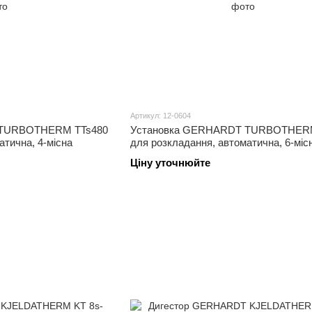
Артикул: 12-0604
 TURBOTHERM TTs480
Установка GERHARDT TURBOTHERM
атична, 4-місна
для розкладання, автоматична, 6-міс
Ціну уточнюйте