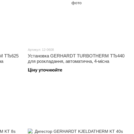
Артикул: 12-0608
 TTs625
Установка GERHARDT TURBOTHERM TTs440
на
для розкладання, автоматична, 4-місна
Ціну уточнюйте