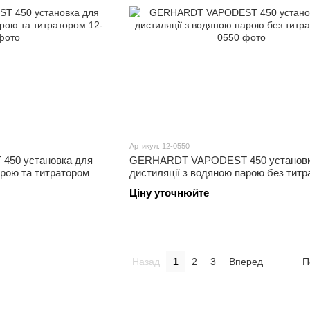
Артикул: 12-0550
50 установка для
GERHARDT VAPODEST 450 установк
арою та титратором
дистиляції з водяною парою без титр
Ціну уточнюйте
Назад
1
2
3
Вперед
П