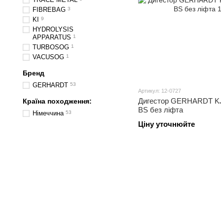
FIBREBAG
3
KI
9
HYDROLYSIS
APPARATUS
1
TURBOSOG
1
VACUSOG
1
Бренд
GERHARDT
53
Артикул: 12-0727
Дигестор GERHARDT K
Країна походження:
BS без ліфта
Німеччина
53
Ціну уточнюйте