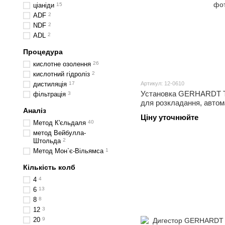
ціаніди
15
ADF
2
NDF
2
ADL
2
Процедура
кислотне озолення
26
кислотний гідроліз
2
дистиляція
17
Артикул: 12-0610
Установка GERHARDT
фільтрація
3
для розкладання, автом
Аналіз
Ціну уточнюйте
Метод К'єльдаля
40
метод Вейбулла-
Штольда
2
Метод Мон`є-Вільямса
1
Кількість колб
4
4
6
13
8
8
12
3
20
9