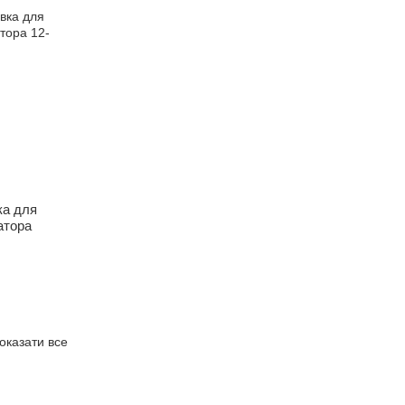
а для
атора
оказати все