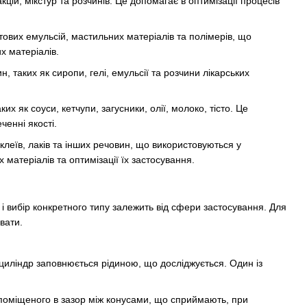
цій, мікстур та розчинів. Це допомагає в оптимізації процесів
ових емульсій, мастильних матеріалів та полімерів, що
х матеріалів.
таких як сиропи, гелі, емульсії та розчини лікарських
х як соуси, кетчупи, загусники, олії, молоко, тісто. Це
ченні якості.
клеїв, лаків та інших речовин, що використовуються у
матеріалів та оптимізації їх застосування.
ші, і вибір конкретного типу залежить від сфери застосування. Для
вати.
 циліндр заповнюється рідиною, що досліджується. Один із
, поміщеного в зазор між конусами, що сприймають, при