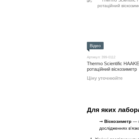
Відео
Артикул: 399-0112
Thermo Scientific HAAKE 
ротаційний віскозиметр
Ціну уточнюйте
Для яких лабор
➞
Віскозиметр
— ц
дослідженнях в'язко