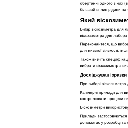
обертанні одного з них (
більший вплив рідини на 
Який віскозиме
Вибір віскозиметра для л
віскозиметра для лаборат
Переконайтеся, що вибран
для низької в'язкості, ін
Також вивчіть специфікаці
вибрати віскозиметр з ви
Досліджувані зразки
При виборі віскозиметра 
Капілярні прилади для ви
контролювати процеси ви
Віскозиметри використову
Прилади застосовуються в
допомагає у розробці та к