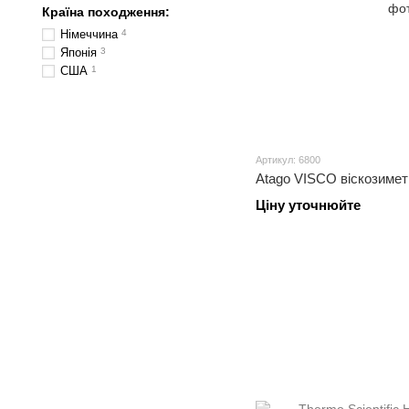
Країна походження:
Німеччина
4
Японія
3
США
1
Артикул: 6800
Atago VISCO віскозиме
Ціну уточнюйте