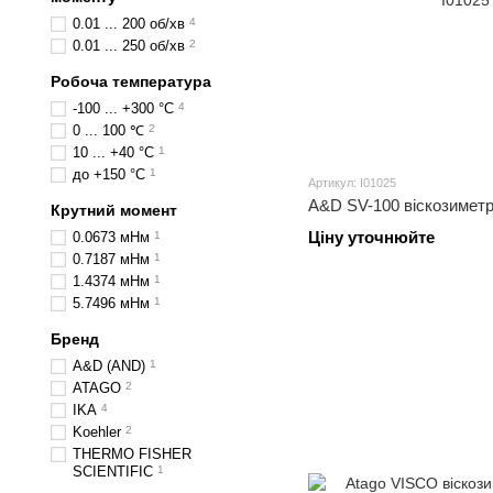
0.01 ... 200 об/хв
4
0.01 ... 250 об/хв
2
Робоча температура
-100 ... +300 °C
4
0 ... 100 ℃
2
10 ... +40 °C
1
до +150 °C
1
Артикул: I01025
A&D SV-100 віскозиметр 
Крутний момент
Ціну уточнюйте
0.0673 мНм
1
0.7187 мНм
1
1.4374 мНм
1
5.7496 мНм
1
Бренд
A&D (AND)
1
ATAGO
2
IKA
4
Koehler
2
THERMO FISHER
SCIENTIFIC
1