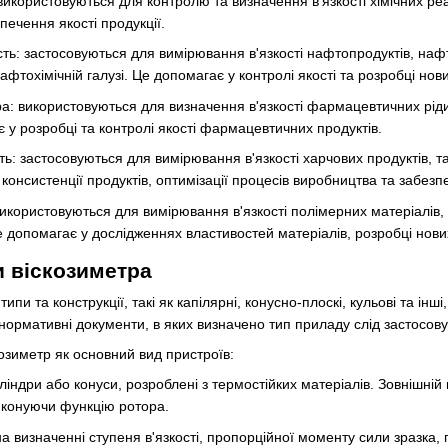
використовуються для контролю та визначення в'язкості хімічних реак
печення якості продукції.
ь: застосовуються для вимірювання в'язкості нафтопродуктів, нафт
фтохімічній галузі. Це допомагає у контролі якості та розробці нови
 використовуються для визначення в'язкості фармацевтичних рідин, 
є у розробці та контролі якості фармацевтичних продуктів.
: застосовуються для вимірювання в'язкості харчових продуктів, таки
консистенції продуктів, оптимізації процесів виробництва та забезпе
икористовуються для вимірювання в'язкості полімерних матеріалів, 
е допомагає у дослідженнях властивостей матеріалів, розробці нових 
 віскозиметра
типи та конструкції, такі як капілярні, конусно-плоскі, кульові та ін
нормативні документи, в яких визначено тип приладу слід застосову
озиметр як основний вид пристроїв:
індри або конуси, розроблені з термостійких матеріалів. Зовнішній
виконуючи функцію ротора.
на визначенні ступеня в'язкості, пропорційної моменту сили зразка