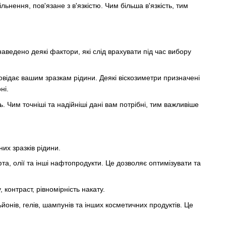
ьнення, пов'язане з в'язкістю. Чим більша в'язкість, тим
аведено деякі фактори, які слід врахувати під час вибору
овідає вашим зразкам рідини. Деякі віскозиметри призначені
ні.
ь. Чим точніші та надійніші дані вам потрібні, тим важливіше
их зразків рідини.
та, олії та інші нафтопродукти. Це дозволяє оптимізувати та
контраст, рівномірність накату.
онів, гелів, шампунів та інших косметичних продуктів. Це