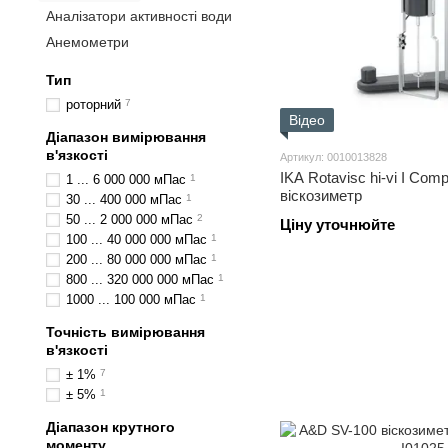
Аналізатори активності води
Анемометри
Тип
роторний
7
Відео
Діапазон вимірювання
в'язкості
Артикул: 0010013828
IKA Rotavisc hi-vi I Com
1 ... 6 000 000 мПас
1
віскозиметр
30 ... 400 000 мПас
1
50 ... 2 000 000 мПас
2
Ціну уточнюйте
100 ... 40 000 000 мПас
1
200 ... 80 000 000 мПас
1
800 ... 320 000 000 мПас
1
1000 ... 100 000 мПас
1
Точність вимірювання
в'язкості
± 1%
7
± 5%
1
Діапазон крутного
моменту