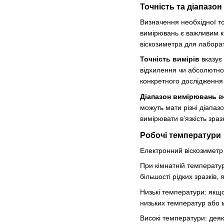
Точність та діапазо
Визначення необхідної то
вимірювань є важливим к
віскозиметра для лаборат
Точність вимірів
вказує 
відхилення чи абсолютної
конкретного дослідження
Діапазон вимірювань
вк
можуть мати різні діапаз
вимірювати в'язкість зраз
Робочі температури
Електронний віскозиметр 
При кімнатній температур
більшості рідких зразків, 
Низькі температури: якщо
низьких температур або 
Високі температури: деяк