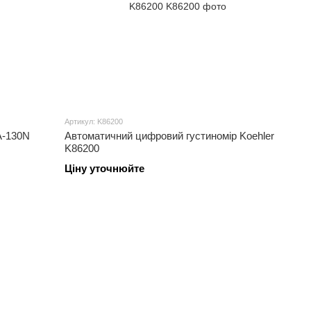
Артикул: K86200
A-130N
Автоматичний цифровий густиномір Koehler
K86200
Ціну уточнюйте