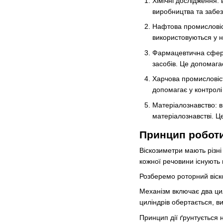
Хімічні дослідження: 
виробництва та забез
Нафтова промисловіст
використовуються у на
Фармацевтична сфера:
засобів. Це допомага
Харчова промисловість
допомагає у контролі 
Матеріалознавство: в
матеріалознавстві. Ц
Принцип роботи
Віскозиметри мають різні 
кожної речовини існують 
Розберемо роторний віск
Механізм включає два цил
циліндрів обертається, 
Принцип дії ґрунтується 