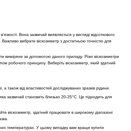
в'язкості. Вона зазвичай виявляється у вигляді відсоткового
ті. Важливо вибрати віскозиметр з достатньою точністю для
ти виміряне за допомогою даного приладу. Різні віскозиметри
ипом робочого принципу. Виберіть віскозиметр, який здатний
, а також від властивостей досліджуваних зразків рідини.
 яка зазвичай становить близько 20-25°C. Це підходить для
айте віскозиметр, здатний працювати в широкому діапазоні
зка.
ених температурах. У цьому випадку вам краще купити