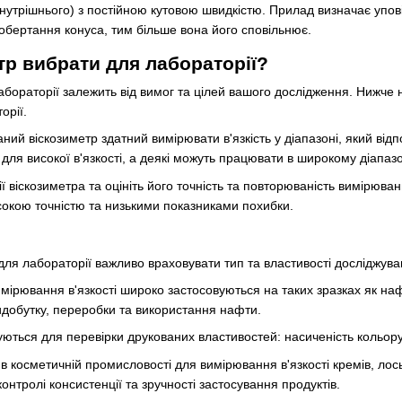
внутрішнього) з постійною кутовою швидкістю. Прилад визначає уповіл
обертання конуса, тим більше вона його сповільнює.
тр вибрати для лабораторії?
абораторії залежить від вимог та цілей вашого дослідження. Нижче н
орії.
ий віскозиметр здатний вимірювати в'язкість у діапазоні, який відп
ші для високої в'язкості, а деякі можуть працювати в широкому діапазо
ї віскозиметра та оцініть його точність та повторюваність вимірюван
сокою точністю та низькими показниками похибки.
для лабораторії важливо враховувати тип та властивості досліджуван
мірювання в'язкості широко застосовуються на таких зразках як наф
добутку, переробки та використання нафти.
ються для перевірки друкованих властивостей: насиченість кольору, 
 косметичній промисловості для вимірювання в'язкості кремів, лосьй
онтролі консистенції та зручності застосування продуктів.