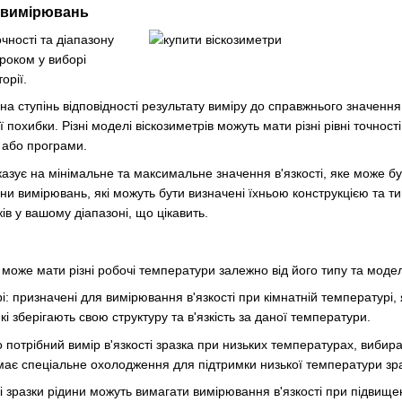
н вимірювань
чності та діапазону
роком у виборі
орії.
на ступінь відповідності результату виміру до справжнього значення 
 похибки. Різні моделі віскозиметрів можуть мати різні рівні точнос
 або програми.
азує на мінімальне та максимальне значення в'язкості, яке може бу
они вимірювань, які можуть бути визначені їхньою конструкцією та т
ків у вашому діапазоні, що цікавить.
може мати різні робочі температури залежно від його типу та моделі
і: призначені для вимірювання в'язкості при кімнатній температурі,
які зберігають свою структуру та в'язкість за даної температури.
 потрібний вимір в'язкості зразка при низьких температурах, вибир
має спеціальне охолодження для підтримки низької температури зра
і зразки рідини можуть вимагати вимірювання в'язкості при підвищ