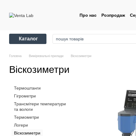
Перейти до основного контенту
Про нас
Розпродаж
Се
Контакти
Угода корис
Каталог
Головна
Вимірювальні прилади
Віскозиметри
Віскозиметри
Термоштанги
Гігрометри
Трансмітери температури
та вологи
Термометри
Логери
Віскозиметри