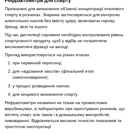
Рефрактометри для спирту
Призначені для визначення об'ємної концентрації етилового
спирту в розчинах. Зокрема застосовуються для контролю
алкогольних напоїв без вмісту цукру, включаючи горілку,
бренді, віскі та іншого.
Під час дистиляції сировини необхідно контролювати рівень
спиртуозності продукту, щоб у відбір не потрапляли
висококиплячі фракції на виході.
Прилад використовується на різних етапах:
при первинній перегонці;
для «відсікання хвостів» (фінальний етап
самогоноваріння);
у процесі розведення напою;
для кінцевого визначення спирту.
Рефрактометри незамінні не тільки на промислових
виробництвах, в лабораторіях при приготуванні розчинів, що
містять спирт, але також і в домашньому виноробстві,
пивоваренні. Відрізняються високою точністю показників та
простотою експлуатації.