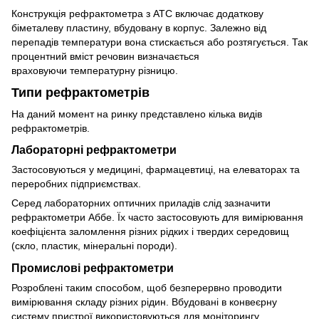
Конструкція рефрактометра з ATC включає додаткову
біметалеву пластину, вбудовану в корпус. Залежно від
перепадів температури вона стискається або розтягується. Так
процентний вміст речовин визначається
враховуючи температурну різницю.
Типи рефрактометрів
На даний момент на ринку представлено кілька видів
рефрактометрів.
Лабораторні рефрактометри
Застосовуються у медицині, фармацевтиці, на елеваторах та
переробних підприємствах.
Серед лабораторних оптичних приладів слід зазначити
рефрактометри Аббе. Їх часто застосовують для вимірювання
коефіцієнта заломлення різних рідких і твердих середовищ
(скло, пластик, мінеральні породи).
Промислові рефрактометри
Розроблені таким способом, щоб безперервно проводити
вимірювання складу різних рідин. Вбудовані в конвеєрну
систему пристрої використовуються для моніторингу