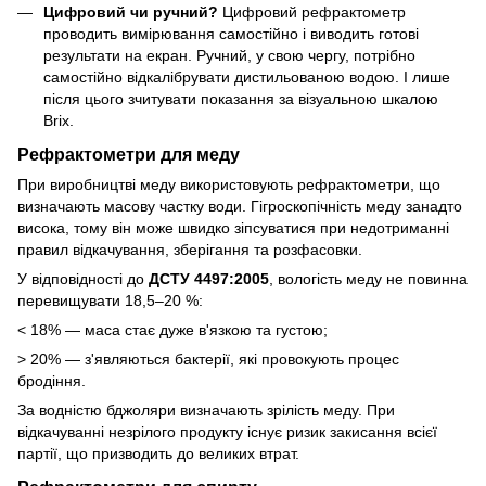
Цифровий чи ручний?
Цифровий рефрактометр
проводить вимірювання самостійно і виводить готові
результати на екран. Ручний, у свою чергу, потрібно
самостійно відкалібрувати дистильованою водою. І лише
після цього зчитувати показання за візуальною шкалою
Brix.
Рефрактометри для меду
При виробництві меду використовують рефрактометри, що
визначають масову частку води. Гігроскопічність меду занадто
висока, тому він може швидко зіпсуватися при недотриманні
правил відкачування, зберігання та розфасовки.
У відповідності до
ДСТУ 4497:2005
, вологість меду не повинна
перевищувати 18,5–20 %:
< 18% — маса стає дуже в'язкою та густою;
> 20% — з'являються бактерії, які провокують процес
бродіння.
За водністю бджоляри визначають зрілість меду. При
відкачуванні незрілого продукту існує ризик закисання всієї
партії, що призводить до великих втрат.