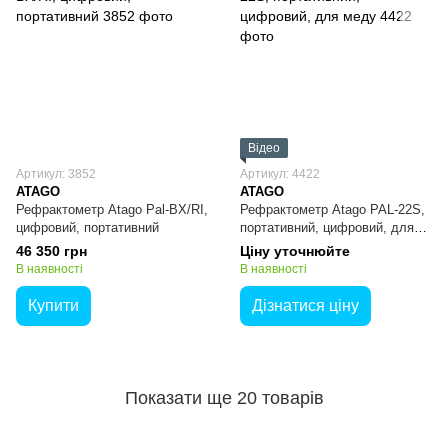
Відео
Артикул: 3852
Артикул: 4422
ATAGO
ATAGO
Рефрактометр Atago Pal-BX/RI,
Рефрактометр Atago PAL-22S,
цифровий, портативний
портативний, цифровий, для
меду
46 350 грн
Ціну уточнюйте
В наявності
В наявності
Купити
Дізнатися ціну
Показати ще 20 товарів