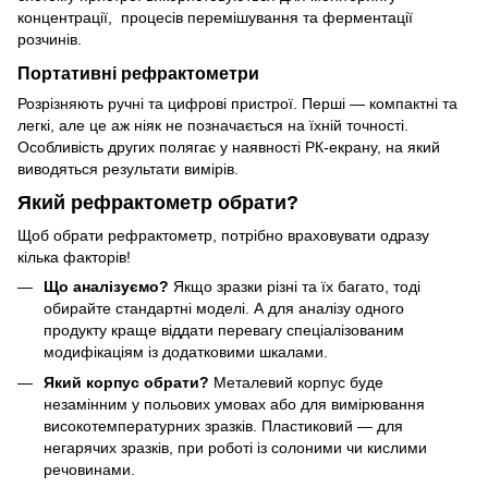
концентрації, процесів перемішування та ферментації
розчинів.
Портативні рефрактометри
Розрізняють ручні та цифрові пристрої. Перші — компактні та
легкі, але це аж ніяк не позначається на їхній точності.
Особливість других полягає у наявності РК-екрану, на який
виводяться результати вимірів.
Який рефрактометр обрати?
Щоб обрати рефрактометр, потрібно враховувати одразу
кілька факторів!
Що аналізуємо?
Якщо зразки різні та їх багато, тоді
обирайте стандартні моделі. А для аналізу одного
продукту краще віддати перевагу спеціалізованим
модифікаціям із додатковими шкалами.
Який корпус обрати?
Металевий корпус буде
незамінним у польових умовах або для вимірювання
високотемпературних зразків. Пластиковий — для
негарячих зразків, при роботі із солоними чи кислими
речовинами.