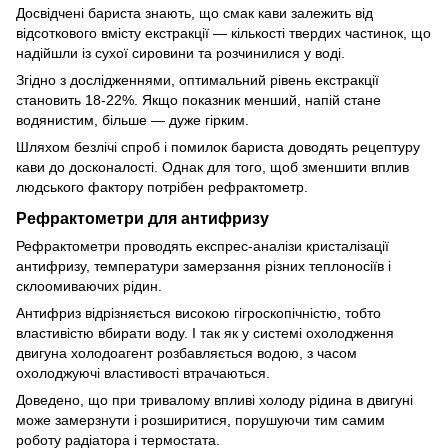
Досвідчені бариста знають, що смак кави залежить від
відсоткового вмісту екстракції — кількості твердих частинок, що
надійшли із сухої сировини та розчинилися у воді.
Згідно з дослідженнями, оптимальний рівень екстракції
становить 18-22%. Якщо показник менший, напій стане
водянистим, більше — дуже гірким.
Шляхом безлічі спроб і помилок бариста доводять рецептуру
кави до досконалості. Однак для того, щоб зменшити вплив
людського фактору потрібен рефрактометр.
Рефрактометри для антифризу
Рефрактометри проводять експрес-аналізи кристалізації
антифризу, температури замерзання різних теплоносіїв і
склоомиваючих рідин.
Антифриз відрізняється високою гігроскопічністю, тобто
властивістю вбирати воду. І так як у системі охолодження
двигуна холодоагент розбавляється водою, з часом
охолоджуючі властивості втрачаються.
Доведено, що при тривалому впливі холоду рідина в двигуні
може замерзнути і розширитися, порушуючи тим самим
роботу радіатора і термостата.