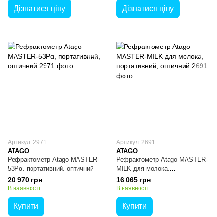
Дізнатися ціну
Дізнатися ціну
Артикул: 2971
Артикул: 2691
ATAGO
ATAGO
Рефрактометр Atago MASTER-
Рефрактометр Atago MASTER-
53Pα, портативний, оптичний
MILK для молока,
портативний, оптичний
20 970 грн
16 065 грн
В наявності
В наявності
Купити
Купити