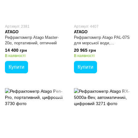
Артикул: 2381
Артикул: 4407
ATAGO
ATAGO
Рефрактометр Atago Master-
Рефрактометр Atago PAL-07S
20α, портативний, оптичний
для морської води,
портативний, цифровий
14 400 грн
20 965 грн
В наявності
В наявності
Купити
Купити