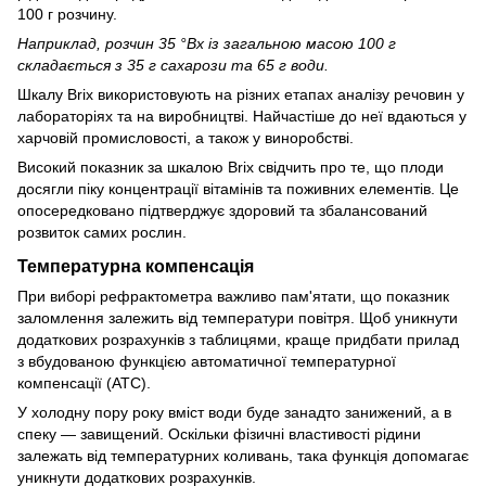
100 г розчину.
Наприклад, розчин 35 °Bx із загальною масою 100 г
складається з 35 г сахарози та 65 г води.
Шкалу Brix використовують на різних етапах аналізу речовин у
лабораторіях та на виробництві. Найчастіше до неї вдаються у
харчовій промисловості, а також у виноробстві.
Високий показник за шкалою Brix свідчить про те, що плоди
досягли піку концентрації вітамінів та поживних елементів. Це
опосередковано підтверджує здоровий та збалансований
розвиток самих рослин.
Температурна компенсація
При виборі рефрактометра важливо пам'ятати, що показник
заломлення залежить від температури повітря. Щоб уникнути
додаткових розрахунків з таблицями, краще придбати прилад
з вбудованою функцією автоматичної температурної
компенсації (ATC).
У холодну пору року вміст води буде занадто занижений, а в
спеку — завищений. Оскільки фізичні властивості рідини
залежать від температурних коливань, така функція допомагає
уникнути додаткових розрахунків.