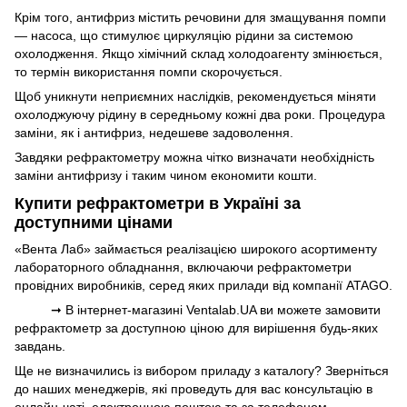
Крім того, антифриз містить речовини для змащування помпи
— насоса, що стимулює циркуляцію рідини за системою
охолодження. Якщо хімічний склад холодоагенту змінюється,
то термін використання помпи скорочується.
Щоб уникнути неприємних наслідків, рекомендується міняти
охолоджуючу рідину в середньому кожні два роки. Процедура
заміни, як і антифриз, недешеве задоволення.
Завдяки рефрактометру можна чітко визначати необхідність
заміни антифризу і таким чином економити кошти.
Купити рефрактометри в Україні за
доступними цінами
«Вента Лаб» займається реалізацією широкого асортименту
лабораторного обладнання, включаючи рефрактометри
провідних виробників, серед яких прилади від компанії ATAGO.
➞ В інтернет-магазині Ventalab.UA ви можете замовити
рефрактометр за доступною ціною для вирішення будь-яких
завдань.
Ще не визначились із вибором приладу з каталогу? Зверніться
до наших менеджерів, які проведуть для вас консультацію в