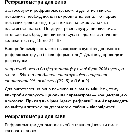
Рефрактометри для вина
Застосовуючи рефрактометр, можна дізнатися кілька
показників необхідних для виробництва вина. По-перше,
показник зрілості ягід, що впливає на смак, запах та
властивості напою. По-друге, рівень цукру, що визначає
інтенсивність бродіння винного сусла. Ідеальне значення
коливається від 18 до 24 °Bx.
Винороби вимірюють вміст сахарози в суслі за допомогою
рефрактометру до і після ферментації. Далі слід проводити
розрахунки:
наприклад, якщо до ферментації у суслі було 20% цукру, а
після – 5%, то приблизна спиртуозність сировини
становить 9%, оскільки ((20–5) × 0,6 = 9).
Для виготовлення вина важливо визначити міцність, тому
винороби оперують ще одним параметром — концентрацією
алкоголю. Прилад вимірює індекс рефракції, який переводять
до вмісту алкоголю за допомогою таблиць відповідності.
Рефрактометри для кави
Рефрактометри допомагають об'єктивно оцінювати смак
кавового напою.