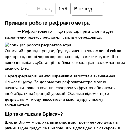
Назад
Вперед
1
з 9
Принцип роботи рефрактометра
➞
Рефрактометр
— це прилад, призначений для
визначення індексу рефракції світла у середовищі.
Оптичний прилад працює, ґрунтуючись на заломленні світла
при проходженні через середовище під великим кутом. Що
вище щільність субстанції, то більше коефіцієнт заломлення за
шкалою Brix.
Серед фермерів, найпоширенішим запитом є визначення
кількості цукру. За допомогою рефрактометра можна
визначати точне значення сахарози у фруктах або овочах,
щоб зібрати найкращий урожай. Оскільки відомо, що з
дозріванням плоду, відсотковий вміст цукру у ньому
збільшується.
Що таке «шкала Брікса»?
Шкала Brix — міра, яка визначає вміст розчиненого цукру в
рідині. Один градус за шкалою Brix відповідає 1 г сахарози в