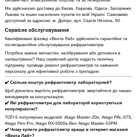
онлайн-чаті, електронною поштою та за телефоном.
Ми здійснюємо доставку до Києва, Харкова, Одеси, Запоріжжя,
Львова та інших населених пунктів по всій Україні. Самовивіз
доступний за адресою: м. Дніпро, вул. Сергія Нігояна, 50.
Сервісне обслуговування
Кваліфіковані фахівці «Вента Лаб» здійснюють гарантійне та
післягарантійне обслуговування рефрактометрів.
Потрібна заміна запчастин, калібрування або допомога в
налаштуванні? Наш сервісний центр надасть технічну
підтримку, проведе ремонт рефрактометрів та навчання
персоналу для ефективної роботи з приладом.
✔️ Скільки коштує рефрактометр лабораторний?
Щоб дізнатись вартість рефрактометрів, звертайтеся до наших
менеджерів за консультацією.
✔️ Які рефрактометри для лабораторій користуються
популярністю?
ТОП-5 популярних моделей: Atago Master-20α, Atago PAL-07S,
Atago Pen-Pro, Atago RX-5000a-Bev, Atago Master-53PM.
✔️ Чому купити рефрактометр краще в інтернет-магазині
«Вента Лаб»?