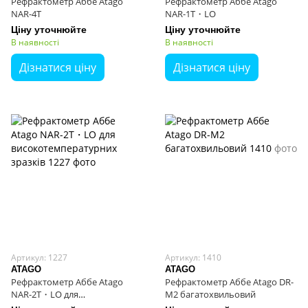
Рефрактометр Аббе Atago
Рефрактометр Аббе Atago
NAR-4T
NAR-1T・LO
Ціну уточнюйте
Ціну уточнюйте
В наявності
В наявності
Дізнатися ціну
Дізнатися ціну
Артикул: 1227
Артикул: 1410
ATAGO
ATAGO
Рефрактометр Аббе Atago
Рефрактометр Аббе Atago DR-
NAR-2T・LO для
M2 багатохвильовий
високотемпературних зразків