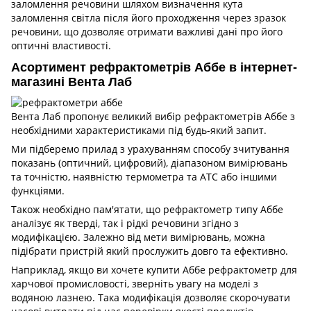
заломлення речовини шляхом визначення кута
заломлення світла після його проходження через зразок
речовини, що дозволяє отримати важливі дані про його
оптичні властивості.
Асортимент рефрактометрів Аббе в інтернет-
магазині Вента Лаб
Вента Лаб пропонує великий вибір рефрактометрів Аббе з
необхідними характеристиками під будь-який запит.
Ми підберемо прилад з урахуванням способу зчитування
показань (оптичний, цифровий), діапазоном вимірювань
та точністю, наявністю термометра та АТС або іншими
функціями.
Також необхідно пам'ятати, що рефрактометр типу Аббе
аналізує як тверді, так і рідкі речовини згідно з
модифікацією. Залежно від мети вимірювань, можна
підібрати пристрій який прослужить довго та ефективно.
Наприклад, якщо ви хочете купити Аббе рефрактометр для
харчової промисловості, зверніть увагу на моделі з
водяною лазнею. Така модифікація дозволяє скорочувати