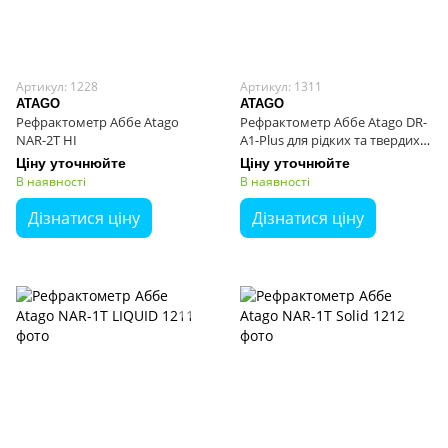
Артикул: 1228
Артикул: 1311
ATAGO
ATAGO
Рефрактометр Аббе Atago
Рефрактометр Аббе Atago DR-
NAR-2T HI
A1-Plus для рідких та твердих
зразків
Ціну уточнюйте
Ціну уточнюйте
В наявності
В наявності
Дізнатися ціну
Дізнатися ціну