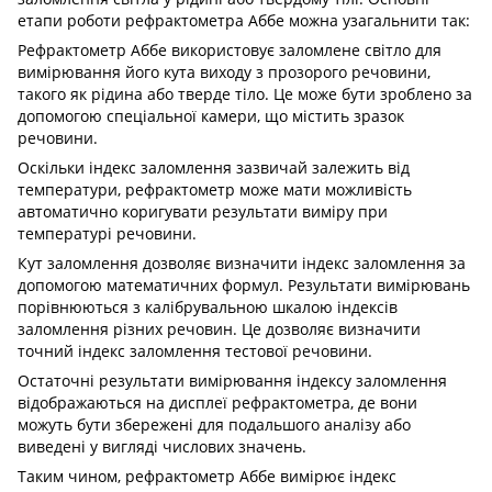
етапи роботи рефрактометра Аббе можна узагальнити так:
Рефрактометр Аббе використовує заломлене світло для
вимірювання його кута виходу з прозорого речовини,
такого як рідина або тверде тіло. Це може бути зроблено за
допомогою спеціальної камери, що містить зразок
речовини.
Оскільки індекс заломлення зазвичай залежить від
температури, рефрактометр може мати можливість
автоматично коригувати результати виміру при
температурі речовини.
Кут заломлення дозволяє визначити індекс заломлення за
допомогою математичних формул. Результати вимірювань
порівнюються з калібрувальною шкалою індексів
заломлення різних речовин. Це дозволяє визначити
точний індекс заломлення тестової речовини.
Остаточні результати вимірювання індексу заломлення
відображаються на дисплеї рефрактометра, де вони
можуть бути збережені для подальшого аналізу або
виведені у вигляді числових значень.
Таким чином, рефрактометр Аббе вимірює індекс