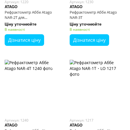
Артикул: 1220
Артикул: 1230
ATAGO
ATAGO
Рефрактометр Аббе Atago
Рефрактометр Аббе Atago
NAR-2T для
NAR-3T
високотемпературних зразків
Ціну уточнюйте
Ціну уточнюйте
В наявності
В наявності
Дізнатися ціну
Дізнатися ціну
Артикул: 1240
Артикул: 1217
ATAGO
ATAGO