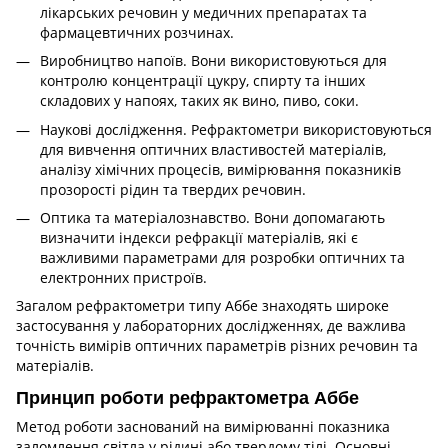
лікарських речовин у медичних препаратах та
фармацевтичних розчинах.
Виробництво напоїв. Вони використовуються для
контролю концентрації цукру, спирту та інших
складових у напоях, таких як вино, пиво, соки.
Наукові дослідження. Рефрактометри використовуються
для вивчення оптичних властивостей матеріалів,
аналізу хімічних процесів, вимірювання показників
прозорості рідин та твердих речовин.
Оптика та матеріалознавство. Вони допомагають
визначити індекси рефракції матеріалів, які є
важливими параметрами для розробки оптичних та
електронних пристроїв.
Загалом рефрактометри типу Аббе знаходять широке
застосування у лабораторних дослідженнях, де важлива
точність вимірів оптичних параметрів різних речовин та
матеріалів.
Принцип роботи рефрактометра Аббе
Метод роботи заснований на вимірюванні показника
заломлення світла у рідині або твердому тілі. Основні