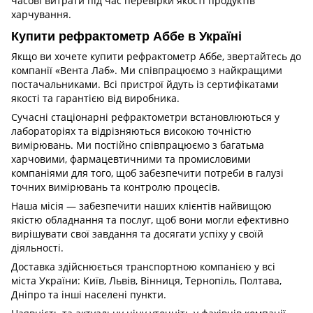
часові витрати під час перевірки якості продуктів
харчування.
Купити рефрактометр Аббе в Україні
Якщо ви хочете купити рефрактометр Аббе, звертайтесь до
компанії «Вента Лаб». Ми співпрацюємо з найкращими
постачальниками. Всі пристрої йдуть із сертифікатами
якості та гарантією від виробника.
Сучасні стаціонарні рефрактометри встановлюються у
лабораторіях та відрізняються високою точністю
вимірювань. Ми постійно співпрацюємо з багатьма
харчовими, фармацевтичними та промисловими
компаніями для того, щоб забезпечити потреби в галузі
точних вимірювань та контролю процесів.
Наша місія — забезпечити наших клієнтів найвищою
якістю обладнання та послуг, щоб вони могли ефективно
вирішувати свої завдання та досягати успіху у своїй
діяльності.
Доставка здійснюється транспортною компанією у всі
міста України: Київ, Львів, Вінниця, Тернопіль, Полтава,
Дніпро та інші населені пункти.