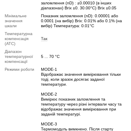
заломлення (nD) : ±0.00010 (в інших
діапазонах) Brix ±0. 30.00°C) Brix ±0.05
Мінімальне
Показник заломлення (nD): 0.00001 або
значення
0.0001 (на вибір) Brix: 0.01% або 0.1% (на
шкали
вибір) Температура: 0.01°C
Температурна
компенсація
Так
(ATC)
Діапазон
температурної
5 ... 70 °C
компенсації
Режими роботи
MODE-1
Відображає значення вимірювання тільки
тоді, коли зразок досягає заданої
температури.
MODE-2
Вимірює показник заломлення та
температуру через різні інтервали часу та
відображає значення вимірювання при
заданій температурі.
MODE-3
Термомодуль вимкнено. Після старту