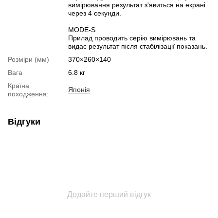
вимірювання результат з'явиться на екрані
через 4 секунди.
MODE-S
Прилад проводить серію вимірювань та
видає результат після стабілізації показань.
Розміри (мм)
370×260×140
Вага
6.8 кг
Країна
Японія
походження:
Відгуки
Додайте перший відгук