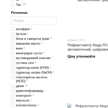
Так
130
Речовина
антифриз
2
бульон
1
білок в сиворотці крові
5
Артикул: 3271
вершкове масло
2
Рефрактометр Atago RX
вино
5
автоматичний, цифрови
виноградне сусло
6
Ціну уточнюйте
вуглеводневий очисник
1
густина сечі
9
гідроксид калію (KOH)
1
гідроксид натрію (NaOH)
2
гіпохлоритна кислота
(HClO)
1
джем
19
диметилформамід
1
електроліт
2
емульсія
1
етиленгліколь
3