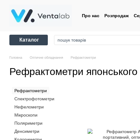
Перейти до основного контенту
Про нас
Розпродаж
Се
Контакти
Угода корис
Каталог
Головна
Оптичне обладнання
Рефрактометри
Рефрактометри японського
Рефрактометри
Спектрофотометри
Нефелометри
Мікроскопи
Поляриметри
Денсиметри
Колориметри