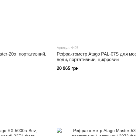
Артикул: 4407
ter-20α, портативний,
Рефрактометр Atago PAL-07S для мор
води, портативний, цифровий
20 965 грн