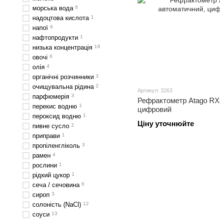
морська вода
6
надоцтова кислота
1
напої
6
нафтопродукти
1
низька концентрація
19
овочі
6
олія
4
органічні розчинники
3
очищувальна рідина
2
Артикул: 3263
парфюмерія
3
Рефрактометр Atago RX-
перекис водню
1
цифровий
пероксид водню
1
Ціну уточнюйте
пивне сусло
2
приправи
1
пропіленгліколь
3
рамен
4
рослини
1
рідкий цукор
1
сеча / сечовина
6
сироп
3
солоність (NaCl)
12
соуси
13