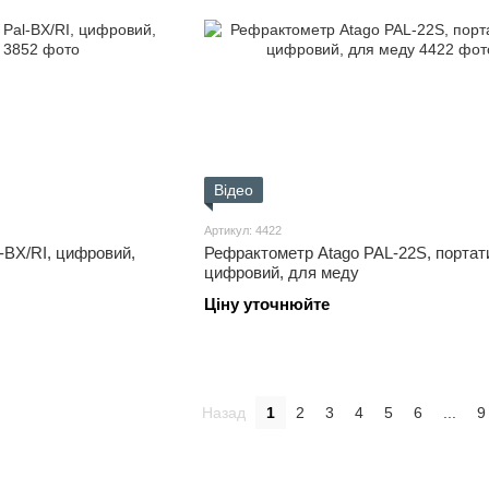
Відео
Артикул: 4422
-BX/RI, цифровий,
Рефрактометр Atago PAL-22S, портат
цифровий, для меду
Ціну уточнюйте
Назад
1
2
3
4
5
6
...
9