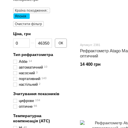
Країна походження::
Японія
Очистити фільтр
Ціна, грн
Від Ціна, грн
До Ціна, грн
ОК
Артикул: 2381
Рефрактометр Atago Mas
Тип рефрактометра
оптичний
Аббе
14
14 400 грн
автоматичний
10
насосний
3
портативний
140
настільний
2
Зчитування показників
цифрове
104
оптичне
66
Температурна
компенсація (ATC)
Ні
40