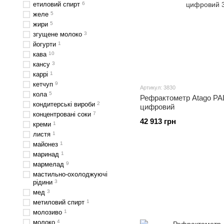
етиловий спирт
6
желе
5
жири
5
згущене молоко
3
йогурти
1
кава
10
кансу
3
каррі
1
кетчуп
9
Артикул: 3830
кола
5
Рефрактометр Atago PAL
кондитерські вироби
2
цифровий
концентровані соки
7
42 913 грн
креми
1
листя
1
майонез
1
маринад
1
мармелад
9
мастильно-охолоджуючі
рідини
3
мед
3
метиловий спирт
1
молозиво
1
молоко
4