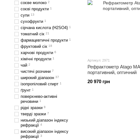
соєве молоко
2
соєві продукти
1
супи
13
сухофрукти
1
сірчана кислота (H2SO4)
1
томатний сік
21
фармацевтичні продукти
1
фруктовий сік
18
харчові продукти
6
хімічні продукти
1
Артикул: 2971
чай
2
Рефрактометр Atago M
чистячі розчини
7
портативний, оптичний
широкий діапазон
37
20 970 грн
ізопропіловий спирт
1
ґрунт
1
поверхнево-активні
речовини
1
рідкі зразки
8
тверді зразки
7
низький діапазон індексу
рефракції
4
високий діапазон індексу
рефракції
3