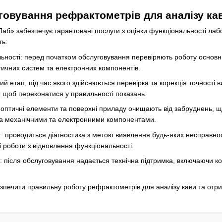
говування рефрактометрів для аналізу ка
аб» забезпечує гарантовані послуги з оцінки функціональності лабо
ть:
ьності: перед початком обслуговування перевіряють роботу основни
ичних систем та електронних компонентів.
ий етап, під час якого здійснюється перевірка та корекція точност
, щоб переконатися у правильності показань.
оптичні елементи та поверхні приладу очищають від забруднень, щ
за механічними та електронними компонентами.
т: проводиться діагностика з метою виявлення будь-яких несправнос
 роботи з відновлення функціональності.
я: після обслуговування надається технічна підтримка, включаючи 
зпечити правильну роботу рефрактометрів для аналізу кави та отри