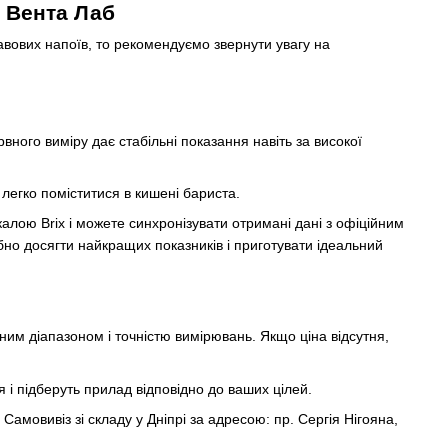
і Вента Лаб
вових напоїв, то рекомендуємо звернути увагу на
вного виміру дає стабільні показання навіть за високої
легко поміститися в кишені бариста.
лою Brix і можете синхронізувати отримані дані з офіційним
о досягти найкращих показників і приготувати ідеальний
им діапазоном і точністю вимірювань. Якщо ціна відсутня,
 і підберуть прилад відповідно до ваших цілей.
Самовивіз зі складу у Дніпрі за адресою: пр. Сергія Нігояна,