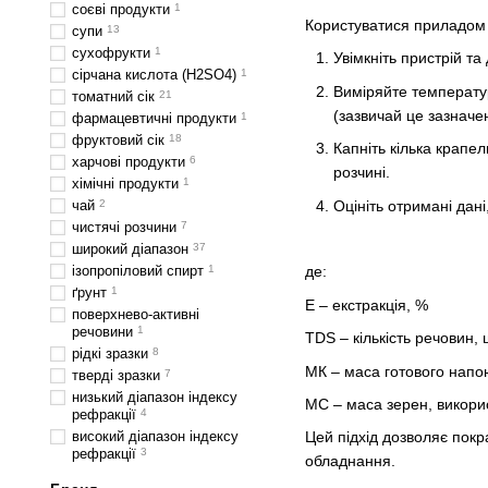
соєві продукти
1
Користуватися приладом д
супи
13
сухофрукти
1
Увімкніть пристрій т
сірчана кислота (H2SO4)
1
Виміряйте температу
томатний сік
21
(зазвичай це зазначен
фармацевтичні продукти
1
фруктовий сік
18
Капніть кілька крапе
харчові продукти
6
розчині.
хімічні продукти
1
Оцініть отримані дан
чай
2
чистячі розчини
7
широкий діапазон
37
ізопропіловий спирт
1
де:
ґрунт
1
Е – екстракція, %
поверхнево-активні
речовини
1
TDS – кількість речовин,
рідкі зразки
8
МК – маса готового напо
тверді зразки
7
низький діапазон індексу
МС – маса зерен, викори
рефракції
4
високий діапазон індексу
Цей підхід дозволяє покр
рефракції
3
обладнання.