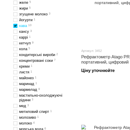
желе
5
жири
5
згущене молоко
3
йогурти
1
кава
10
кансу
3
каррі
1
кетчуп
9
кола
5
Артикул: 3452
кондитерські вироби
2
Рефрактометр Atago PR-2
концентровані соки
7
портативний, цифровий
креми
1
Ціну уточнюйте
листя
1
майонез
1
маринад
1
мармелад
9
мастильно-охолоджуючі
рідини
3
мед
3
метиловий спирт
1
молозиво
1
молоко
4
морська вода
6