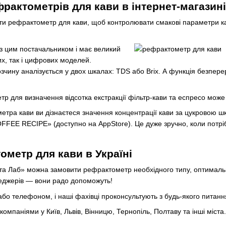
рактометрів для кави в інтернет-магазин
ти рефрактометр для кави, щоб контролювати смакові параметри ка
з цим постачальником і має великий
их, так і цифрових моделей.
зчину аналізується у двох шкалах: TDS або Brix. А функція безперер
 для визначення відсотка екстракції фільтр-кави та еспресо може 
ра кави ви дізнаєтеся значення концентрації кави за цукровою шка
EE RECIPE» (доступно на AppStore). Це дуже зручно, коли потрібн
ометр для кави в Україні
нта Лаб» можна замовити рефрактометр необхідного типу, оптимальн
неджерів — вони радо допоможуть!
бо телефоном, і наші фахівці проконсультують з будь-якого питання
мпаніями у Київ, Львів, Вінницю, Тернопіль, Полтаву та інші міста. 