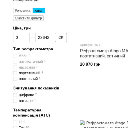
Речовина:
кава
Очистити фільтр
Ціна, грн
Від Ціна, грн
До Ціна, грн
ОК
Артикул: 2971
Тип рефрактометра
Рефрактометр Atago M
портативний, оптичний
Аббе
0
автоматичний
0
20 970 грн
насосний
0
портативний
8
настільний
1
Зчитування показників
цифрове
7
оптичне
3
Температурна
компенсація (ATC)
Ні
0
Так
10