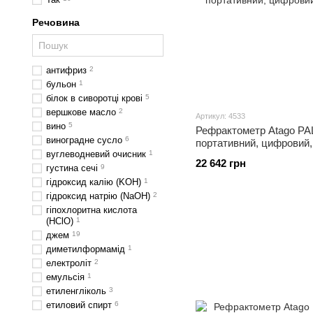
Речовина
антифриз
2
бульон
1
білок в сиворотці крові
5
вершкове масло
2
Артикул: 4533
вино
5
Рефрактометр Atago PA
виноградне сусло
6
портативний, цифровий,
вуглеводневий очисник
1
22 642 грн
густина сечі
9
гідроксид калію (KOH)
1
гідроксид натрію (NaOH)
2
гіпохлоритна кислота
(HClO)
1
джем
19
диметилформамід
1
електроліт
2
емульсія
1
етиленгліколь
3
етиловий спирт
6