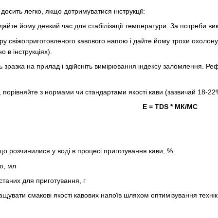
осить легко, якщо дотримуватися інструкції:
а дайте йому деякий час для стабілізації температури. За потреби в
ру свіжоприготовленого кавового напою і дайте йому трохи охолон
о в інструкціях).
ль зразка на прилад і здійсніть вимірювання індексу заломлення. 
і, порівняйте з нормами чи стандартами якості кави (зазвичай 18-2
Е = TDS * МК/МС
 що розчинилися у воді в процесі приготування кави, %
ю, мл
станих для приготування, г
ащувати смакові якості кавових напоїв шляхом оптимізування технік