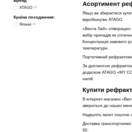
Бренд
Асортимент реф
ATAGO
10
Якщо ви збираєтеся купи
Країна походження:
виробництво ATAGO.
Японія
10
«Вента Лаб» співпрацює 
вибір приладів як оптичн
Концентрація кавового ро
температури.
Портативний рефрактометр
За допомогою рефрактомет
додатком ATAGO «MY COFF
напій.
Купити рефракт
В інтернет-магазині «Ве
зверніться до наших ме
Надішліть запит поштою а
Доставка транспортними ко
50.