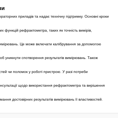
ви
раторних приладів та надає технічну підтримку. Основні кроки
х функцій рефрактометра, таких як точність вимірів,
і вимірювань. Це може включати калібрування за допомогою
об уникнути спотворення результатів вимірювань. Також
тей чи поломок у роботі пристрою. У разі потреби
консультації щодо використання рефрактометра та вирішення
мання достовірних результатів вимірювань її властивостей.