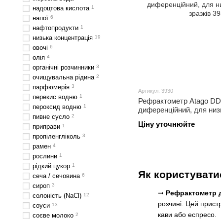
надоцтова кислота
1
напої
6
нафтопродукти
1
низька концентрація
19
овочі
6
олія
4
органічні розчинники
3
очищувальна рідина
2
парфюмерія
3
Артикул: 3930
перекис водню
1
Рефрактометр Atago DD
пероксид водню
1
диференційний, для ни
пивне сусло
2
зразків
Ціну уточнюйте
приправи
1
пропіленгліколь
3
рамен
4
рослини
1
рідкий цукор
1
Як користувати
сеча / сечовина
6
сироп
3
➞
Рефрактометр д
солоність (NaCl)
12
розчині. Цей прист
соуси
13
кави або еспресо.
соєве молоко
2