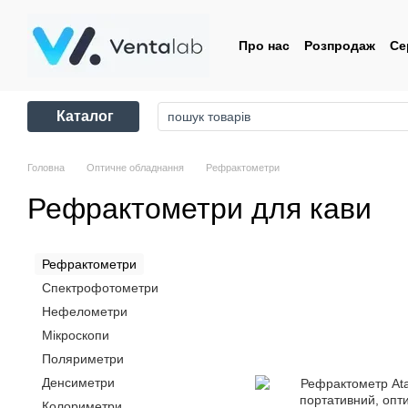
Перейти до основного контенту
Про нас
Розпродаж
Се
Контакти
Угода корис
Каталог
Головна
Оптичне обладнання
Рефрактометри
Рефрактометри для кави
Рефрактометри
Спектрофотометри
Нефелометри
Мікроскопи
Поляриметри
Денсиметри
Колориметри