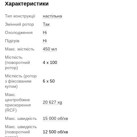
Характеристики
Тип конструкції
настільна
Змінний ротор
Так
Охолодження
Ні
Підігрів
Ні
Макс. місткість
450 мл
Місткість
(поворотний
4 х 100
ротор)
Місткість (ротор
з фіксованим
6 х 50
кутом)
Макс.
центробіжне
20 627 xg
прискорення
(RCF)
Макс. швидкість
15 000 об/хв
Макс. швидкість
(поворотний
12 500 об/хв
ротор)