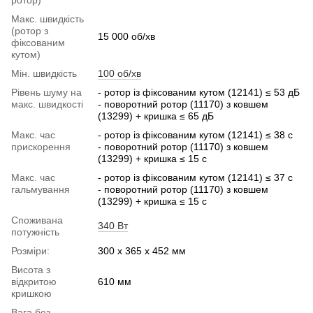
Макс. швидкість
(ротор з
15 000 об/хв
фіксованим
кутом)
Мін. швидкість
100 об/хв
Рівень шуму на
- ротор із фіксованим кутом (12141) ≤ 53 дБ
макс. швидкості
- поворотний ротор (11170) з ковшем
(13299) + кришка ≤ 65 дБ
Макс. час
- ротор із фіксованим кутом (12141) ≤ 38 с
прискорення
- поворотний ротор (11170) з ковшем
(13299) + кришка ≤ 15 с
Макс. час
- ротор із фіксованим кутом (12141) ≤ 37 с
гальмування
- поворотний ротор (11170) з ковшем
(13299) + кришка ≤ 15 с
Споживана
340 Вт
потужність
Розміри:
300 х 365 х 452 мм
Висота з
відкритою
610 мм
кришкою
Вага без