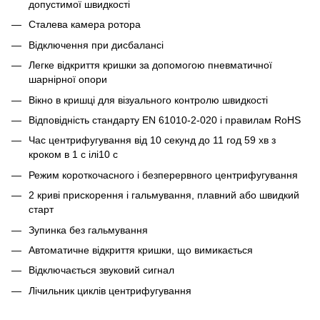
допустимої швидкості
Сталева камера ротора
Відключення при дисбалансі
Легке відкриття кришки за допомогою пневматичної
шарнірної опори
Вікно в кришці для візуального контролю швидкості
Відповідність стандарту EN 61010-2-020 і правилам RoHS
Час центрифугування від 10 секунд до 11 год 59 хв з
кроком в 1 с ілі10 с
Режим короткочасного і безперервного центрифугування
2 криві прискорення і гальмування, плавний або швидкий
старт
Зупинка без гальмування
Автоматичне відкриття кришки, що вимикається
Відключається звуковий сигнал
Лічильник циклів центрифугування