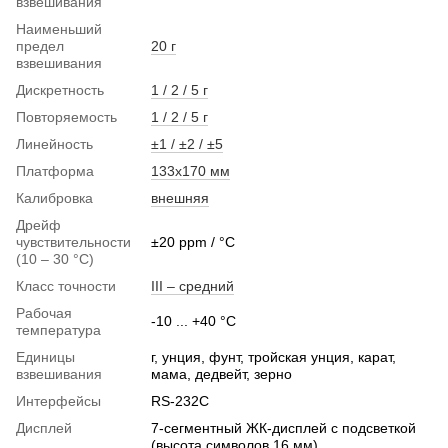
взвешивания
Наименьший
предел
20 г
взвешивания
Дискретность
1 / 2 / 5 г
Повторяемость
1 / 2 / 5 г
Линейность
±1 / ±2 / ±5
Платформа
133х170 мм
Калибровка
внешняя
Дрейф
чувствительности
±20 ppm / °C
(10 – 30 °C)
Класс точности
III – средний
Рабочая
-10 ... +40 °C
температура
Единицы
г, унция, фунт, тройская унция, карат,
взвешивания
мама, дедвейт, зерно
Интерфейсы
RS-232C
Дисплей
7-сегментный ЖК-дисплей с подсветкой
(высота символов 16 мм)