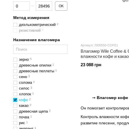
От Цена, грн
До Цена, грн
OK
Метод измерения
диэлькометрический
2
резистивний
0
Назначение влагомера
Артикул: 7000550-COFE1
Влагомер Wile Coffee &
влажности кофе и кака
зерно
5
23 088 грн
древесные опилки
1
древесные пеллеты
1
сено
3
солома
2
силос
3
хлопок
1
➞
Влагомер кофе
кофе
2
какао
2
Он помогает контролиров
древесная щепа
2
Контроль влажности коф
почва
1
рис
1
развитие плесени, продл
амарант
1