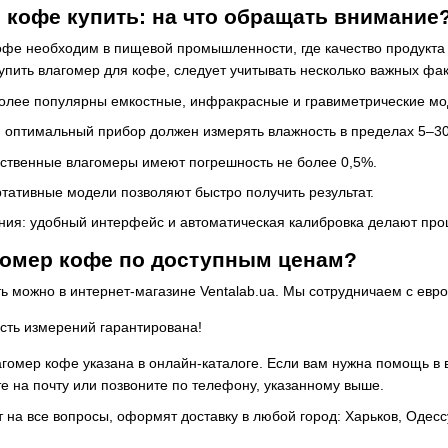
 кофе купить: на что обращать внимание
офе необходим в пищевой промышленности, где качество продукта 
купить влагомер для кофе, следует учитывать несколько важных фак
более популярны емкостные, инфракрасные и гравиметрические мо
 оптимальный прибор должен измерять влажность в пределах 5–3
ественные влагомеры имеют погрешность не более 0,5%.
ртативные модели позволяют быстро получить результат.
ния: удобный интерфейс и автоматическая калибровка делают пр
гомер кофе по доступным ценам?
ь можно в интернет-магазине Ventalab.ua. Мы сотрудничаем с ев
ость измерений гарантирована!
гомер кофе указана в онлайн-каталоге. Если вам нужна помощь в 
 на почту или позвоните по телефону, указанному выше.
на все вопросы, оформят доставку в любой город: Харьков, Одессу