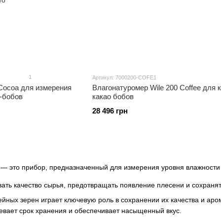
1
Артикул: 7000200-COFE1
 Cocoa для измерения
Влагонатуромер Wile 200 Coffee для 
о-бобов
какао бобов
28 496 грн
— это прибор, предназначенный для измерения уровня влажности 
ать качество сырья, предотвращать появление плесени и сохранят
ейных зерен играет ключевую роль в сохранении их качества и ар
евает срок хранения и обеспечивает насыщенный вкус.