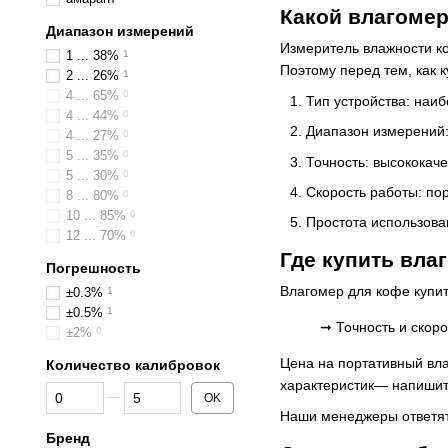
Какой влагомер
Диапазон измерений
Измеритель влажности к
1 ... 38%
1
Поэтому перед тем, как 
2 ... 26%
1
4 ... 65%
0
Тип устройства: наи
4 ... 44%
0
Диапазон измерений:
4 ... 27%
0
5 ... 35%
0
Точность: высококач
5 ... 30%
0
Скорость работы: по
8 ... 80%
0
10 ... 85%
0
Простота использова
12 ... 70%
0
Где купить вла
Погрешность
Влагомер для кофе купит
±0.3%
1
±0.5%
1
➞ Точность и скор
±2%
0
Цена на портативный вла
Количество калибровок
характеристик— напишите
От Количество калибровок
До Количество калибровок
OK
Наши менеджеры ответят 
Бренд