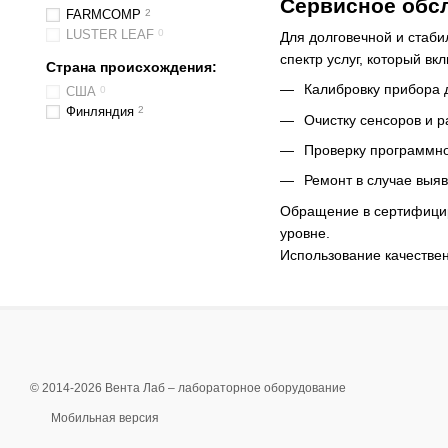
Сервисное обс
FARMCOMP
2
LUSTER LEAF
0
Для долговечной и стаб
спектр услуг, который вк
Страна происхождения:
Калибровку прибора 
США
0
Финляндия
2
Очистку сенсоров и 
Проверку программно
Ремонт в случае выя
Обращение в сертифицир
уровне.
Использование качествен
© 2014-2026 Вента Лаб –
лабораторное оборудование
Мобильная версия