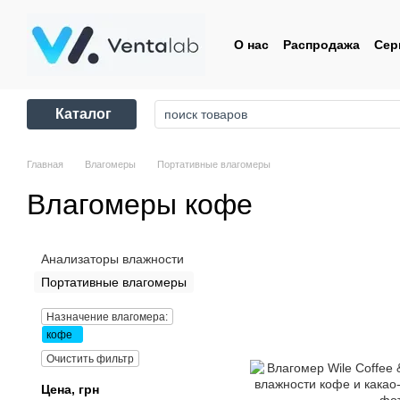
Перейти к основному контенту
О нас
Распродажа
Сер
Контакты
Пользовате
Каталог
Главная
Влагомеры
Портативные влагомеры
Влагомеры кофе
Анализаторы влажности
Портативные влагомеры
Назначение влагомера:
кофе
Очистить фильтр
Цена, грн