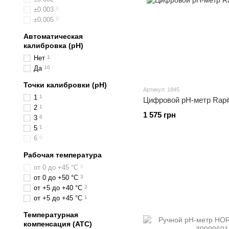
±0.003
0
±0.005
0
Автоматическая
калибровка (pH)
Нет
1
Да
10
Точки калибровки (pH)
Артикул: 1845
1
1
Цифровой pH-метр Rapit
2
1
1 575 грн
3
6
5
1
6
0
Рабочая температура
от 0 до +45 °C
0
от 0 до +50 °C
3
от +5 до +40 °C
3
от +5 до +45 °C
1
Температурная
компенсация (ATC)