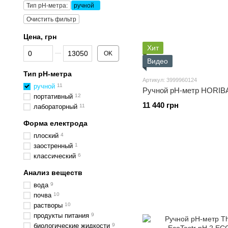
Тип pH-метра:
ручной
Очистить фильтр
Цена, грн
Хит
От Цена, грн
До Цена, грн
OK
Видео
Тип pH-метра
Артикул: 3999960124
ручной
11
Ручной рН-метр HORIB
портативный
12
11 440 грн
лабораторный
11
Форма електрода
плоский
4
заостренный
1
классический
6
Анализ веществ
вода
9
почва
10
растворы
10
продукты питания
9
биологические жидкости
9