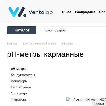
Перейти к основному контенту
О нас
Распродажа
Сер
Контакты
Пользовате
Каталог
Главная
Электрохимический анализ
pH-метры
pH-метры карманные
pH-метры
Кондуктометры
Иономеры
Нитратомеры
Оксиметры
Титраторы