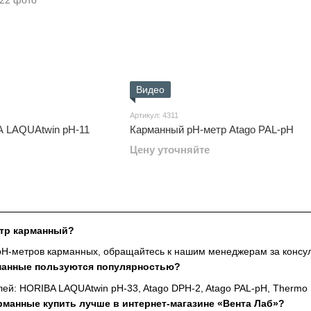
Видео
Артикул: 4311
A LAQUAtwin pH-11
Карманный pH-метр Atago PAL-pH
Цену уточняйте
етр карманный?
 pH-метров карманных, обращайтесь к нашим менеджерам за консу
рманные пользуются популярностью?
й: HORIBA LAQUAtwin pH-33, Atago DPH-2, Atago PAL-pH, Thermo Fis
рманные купить лучше в интернет-магазине «Вента Лаб»?