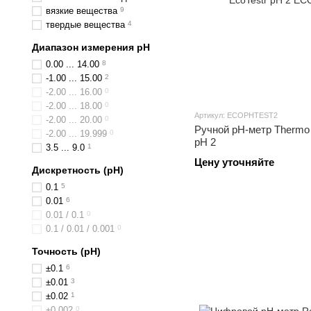
вязкие вещества
9
твердые вещества
4
Диапазон измерения pH
0.00 ... 14.00
8
-1.00 ... 15.00
2
-2.00 ... 16.00
0
-2.00 ... 18.00
0
Артикул: ECOPHTEST2
-2.00 ... 20.00
0
Ручной pH-метр Thermo 
-2.00 ... 19.999
0
pH 2
3.5 ... 9.0
1
Цену уточняйте
Дискретность (pH)
0.1
5
0.01
6
0.01 / 0.1
0
0.1 / 0.01 / 0.001
0
Точность (pH)
±0.1
6
±0.01
3
±0.02
1
±0.002
0