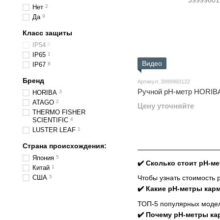
Нет
2
Да
9
Класс защиты
IP54
0
IP65
1
Видео
IP67
8
Бренд
Артикул: 3999960122
Ручной pH-метр HORIB
HORIBA
3
ATAGO
2
Цену уточняйте
THERMO FISHER
SCIENTIFIC
4
LUSTER LEAF
1
Страна происхождения:
Япония
5
✔️ Сколько стоит pH-м
Китай
1
США
5
Чтобы узнать стоимость
✔️ Какие pH-метры ка
ТОП-5 популярных моделе
✔️ Почему pH-метры ка