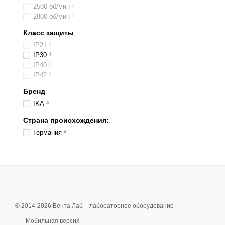
2500 об/мин
0
2800 об/мин
0
Класс защиты
IP21
0
IP30
4
IP40
0
IP42
0
Бренд
IKA
4
Страна происхождения:
Германия
4
© 2014-2026 Вента Лаб –
лабораторное оборудование
Мобильная версия