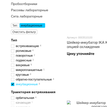
Пробоотборники
Рассевы лабораторные
Сита лабораторные
Тип:
инкубационные
Очистить фильтр
Артикул: 0003510100
Тип
Шейкер-инкубатор IKA KS
встряхивающие
4
опцией охлаждения
роликовые
4
Цену уточняйте
поворотные
2
подвесные
2
вихревые
9
микропланшетные
1
круговые
8
обратно-поступательные
4
инкубационные
4
Траектория встряхивания
орбитальная
4
качающая
0