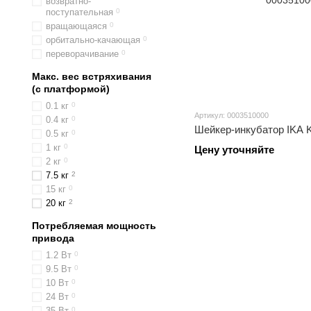
возвратно-
поступательная
0
вращающаяся
0
орбитально-качающая
0
переворачивание
0
Макс. вес встряхивания
(с платформой)
0.1 кг
0
Артикул: 0003510000
0.4 кг
0
Шейкер-инкубатор IKA KS
0.5 кг
0
1 кг
0
Цену уточняйте
2 кг
0
7.5 кг
2
15 кг
0
20 кг
2
Потребляемая мощность
привода
1.2 Вт
0
9.5 Вт
0
10 Вт
0
24 Вт
0
35 Вт
0