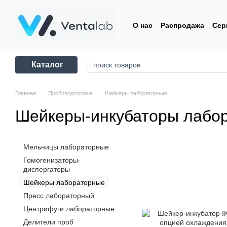
Перейти к основному контенту
О нас
Распродажа
Сер
Контакты
Пользовате
Каталог
Главная
Пробоподготовка
Шейкеры лабораторные
Шейкеры-инкубаторы лабо
Мельницы лабораторные
Гомогенизаторы-
диспергаторы
Шейкеры лабораторные
Пресс лабораторный
Центрифуги лабораторные
Делители проб