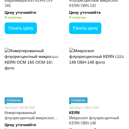
Видеомикроскоп KERN OIV
Флуоресцентный микроскоп
345
KERN OBN 142
Цену уточняйте
Цену уточняйте
В наличии
В наличии
Узнать цену
Узнать цену
Новинка
Новинка
Артикул: OCM-165
Артикул: ОБН-148
Инвертированный
KERN
флуоресцентный микроскоп
Микроскоп флуоресцентный
KERN OCM 165
KERN OBN 148
Цену уточняйте