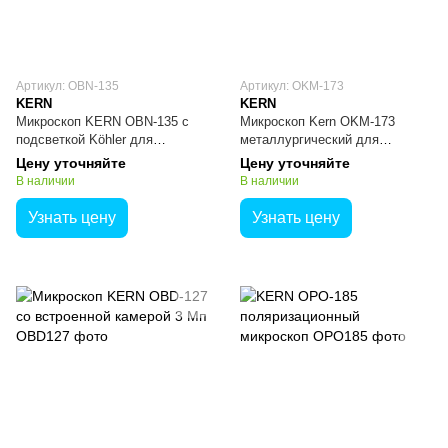
Артикул: OBN-135
Артикул: OKM-173
KERN
KERN
Микроскоп KERN OBN-135 с
Микроскоп Kern OKM-173
подсветкой Köhler для
металлургический для
требовательных применений
испытания материалов и
Цену уточняйте
Цену уточняйте
поверхностей
В наличии
В наличии
Узнать цену
Узнать цену