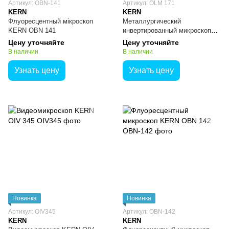
Артикул: OBN-141
Артикул: OLM 171
KERN
KERN
Флуоресцентный мікроскоп
Металлургический
KERN OBN 141
инвертированный микроскоп
OLM 171 KERN
Цену уточняйте
Цену уточняйте
В наличии
В наличии
Узнать цену
Узнать цену
Новинка
Новинка
Артикул: OIV345
Артикул: OBN-142
KERN
KERN