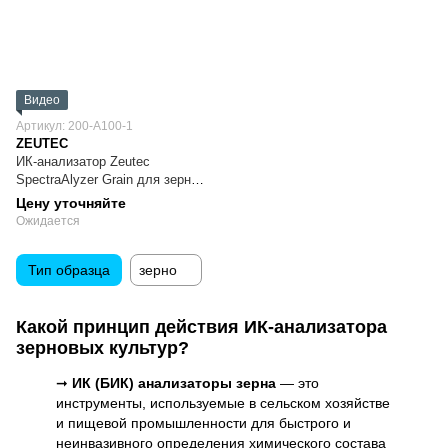
Видео
Артикул: 200-A100-1
ZEUTEC
ИК-анализатор Zeutec
SpectraAlyzer Grain для зерна
та борошна
Цену уточняйте
Ожидается
Тип образца
зерно
Какой принцип действия ИК-анализатора
зерновых культур?
➞
ИК (БИК) анализаторы зерна
— это
инструменты, используемые в сельском хозяйстве
и пищевой промышленности для быстрого и
неинвазивного определения химического состава