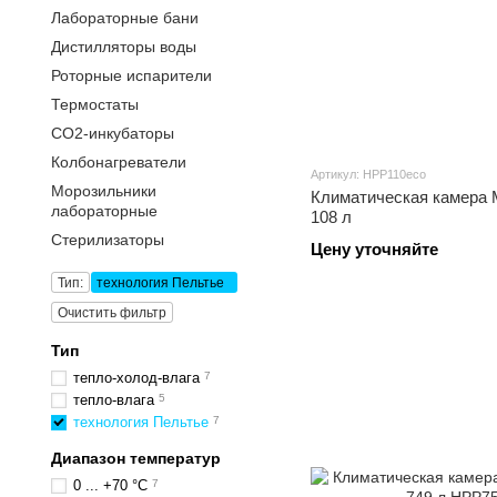
Лабораторные бани
Дистилляторы воды
Роторные испарители
Термостаты
CO2-инкубаторы
Колбонагреватели
Артикул: HPP110eco
Морозильники
Климатическая камера
лабораторные
108 л
Стерилизаторы
Цену уточняйте
Тип:
технология Пельтье
Очистить фильтр
Тип
тепло-холод-влага
7
тепло-влага
5
технология Пельтье
7
Диапазон температур
0 ... +70 °C
7