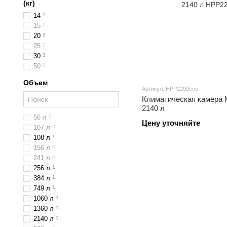
(кг)
14
1
15
0
20
3
25
0
30
3
50
0
Объем
Артикул: HPP2200eco
Климатическая камера
2140 л
56 л
0
Цену уточняйте
107 л
0
108 л
1
156 л
0
241 л
0
256 л
1
384 л
1
749 л
1
1060 л
1
1360 л
1
2140 л
1