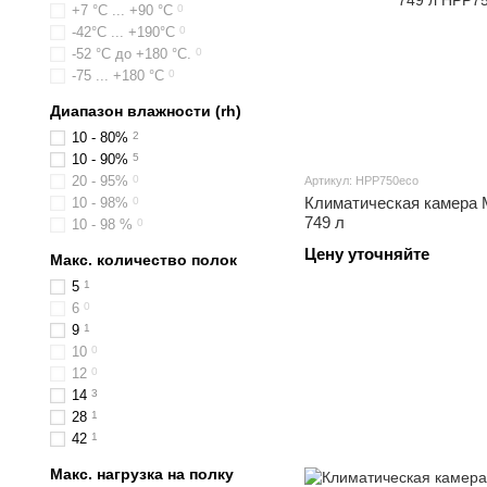
+7 °С ... +90 °С
0
-42°C ... +190°C
0
-52 °C до +180 °C.
0
-75 ... +180 °C
0
Диапазон влажности (rh)
10 - 80%
2
10 - 90%
5
20 - 95%
0
Артикул: HPP750eco
Климатическая камера
10 - 98%
0
749 л
10 - 98 %
0
Цену уточняйте
Макс. количество полок
5
1
6
0
9
1
10
0
12
0
14
3
28
1
42
1
Макс. нагрузка на полку