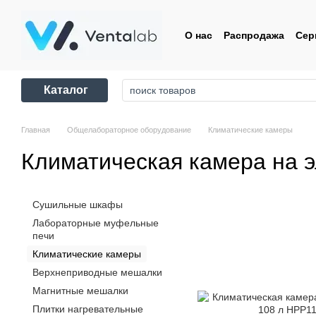
Перейти к основному контенту
О нас
Распродажа
Сер
Контакты
Пользовате
Каталог
Главная
Общелабораторное оборудование
Климатические камеры
Климатическая камера на 
Сушильные шкафы
Лабораторные муфельные
печи
Климатические камеры
Верхнеприводные мешалки
Магнитные мешалки
Плитки нагревательные