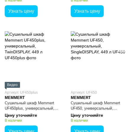
В наличии
В наличии
Узнать цену
Узнать цену
Видео
Артикул: UF450plus
Артикул: UF450
MEMMERT
MEMMERT
Сушильный шкаф Memmert
Сушильный шкаф Memmert
UF450plus, универсальный,
UF450, универсальный,
TwinDISPLAY, 449 л
SingleDISPLAY, 449 л
Цену уточняйте
Цену уточняйте
В наличии
В наличии
Узнать цену
Узнать цену