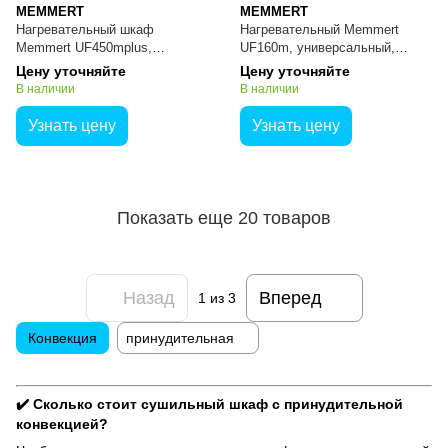
MEMMERT
MEMMERT
Нагревательный шкаф
Нагревательный Memmert
Memmert UF450mplus,
UF160m, универсальный,
универсальный, медицинский,
медицинский, SingleDISPLAY,
Цену уточняйте
Цену уточняйте
TwinDISPLAY, 449 л
161 л
В наличии
В наличии
Узнать цену
Узнать цену
Показать еще 20 товаров
Назад
Вперед
1
из 3
Конвекция
принудительная
✔️ Сколько стоит сушильный шкаф с принудительной
конвекцией?