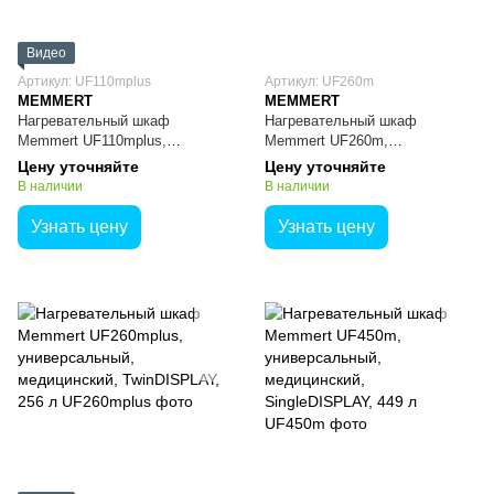
Видео
Артикул: UF110mplus
Артикул: UF260m
MEMMERT
MEMMERT
Нагревательный шкаф
Нагревательный шкаф
Memmert UF110mplus,
Memmert UF260m,
универсальный, медицинский,
универсальный, медицинский,
Цену уточняйте
Цену уточняйте
TwinDISPLAY, 108 л
SingleDISPLAY, 256 л
В наличии
В наличии
Узнать цену
Узнать цену