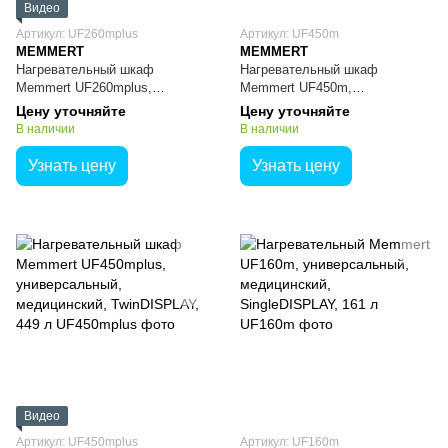
Видео
Артикул: UF260mplus
Артикул: UF450m
MEMMERT
MEMMERT
Нагревательный шкаф
Нагревательный шкаф
Memmert UF260mplus,
Memmert UF450m,
универсальный, медицинский,
универсальный, медицинский,
Цену уточняйте
Цену уточняйте
TwinDISPLAY, 256 л
SingleDISPLAY, 449 л
В наличии
В наличии
Узнать цену
Узнать цену
Видео
Артикул: UF450mplus
Артикул: UF160m