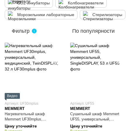
CO2-инкубаторы
Колбонагреватели
Морозильники лабораторные
Стерилизаторы
Фильтр
По популярности
1
Видео
Артикул: UF30mplus
Артикул: UF55
MEMMERT
MEMMERT
Нагревательный шкаф
Сушильный шкаф Memmert
Memmert UF30mplus,
UF55, универсальный,
универсальный, медицинский,
SingleDISPLAY, 53 л
Цену уточняйте
Цену уточняйте
TwinDISPLAY, 32 л