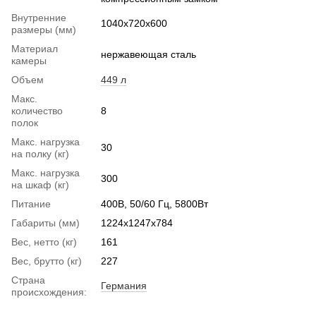
Внутренние
1040х720х600
размеры (мм)
Материал
нержавеющая сталь
камеры
Объем
449 л
Макс.
количество
8
полок
Макс. нагрузка
30
на полку (кг)
Макс. нагрузка
300
на шкаф (кг)
Питание
400В, 50/60 Гц, 5800Вт
Габариты (мм)
1224х1247х784
Вес, нетто (кг)
161
Вес, брутто (кг)
227
Страна
Германия
происхождения: