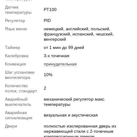
Датчик
PT100
температуры
Регулятор
PID
Язык меню
немецкий, английский, польский,
французский, испанский, чешский,
венгерский
Таймер
от 1 мин до 99 дней
Калибровка
3-х точечная
Конвекция
принудительная
Шаг уcnановки
10%
вентилятора
Количество
2
полок, стандарт
Аварийный
механический регулятор макс.
выключатель
температуры
Аварийная
визуальная и акустическая
сигнализация
Двери
полностью изолированная дверь из
нержавеющей стали с 2-точечным
компрессионным замком