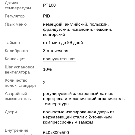
Датчик
PT100
температуры
Регулятор
PID
Язык меню
немецкий, английский, польский,
французский, испанский, чешский,
венгерский
Таймер
от 1 мин до 99 дней
Калибровка
3-х точечная
Конвекция
принудительная
Шаг уcnановки
10%
вентилятора
Количество
2
полок, стандарт
Аварийный
регулируемый электронный датчик
выключатель
перегрева и механический ограничитель
температуры
Двери
полностью изолированная дверь из
нержавеющей стали с 2-точечным
компрессионным замком
Внутренние
640х800х500