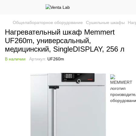
Общелабораторное оборудование
Сушильные шкафы
Наг
Нагревательный шкаф Memmert
UF260m, универсальный,
медицинский, SingleDISPLAY, 256 л
В наличии
Артикул:
UF260m