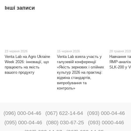
Інші записи
23 червня 2026
15 червня 2026
28 травня 202
Venta Lab на Agro Ukraine
Venta Lab взяла участь у
Навчання та
Week 2026: інновації, що
галузевій конференції
ЯМР-аналіза
працюють на якість
«Якість зернових і олійних
SLK-200 у V
вашого продукту
культур 2026 на практиці:
відміна стандартів,
випробування та
контроль»
(096) 000-04-46
(067) 622-14-64
(093) 000-04-46
(095) 000-04-46
(080) 030-67-25
(093) 0000-446