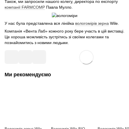
Також, ми запросили нашого колегу, директора по експорту
компанії FARMCOMP
Павла Мулло.
У нас була представлена вся лінійка
вологомірів зерна
Wile.
Компанія
«
Вента Лаб
»
кожного року бере участь в цій виставці.
Це хороша можливість зустрітись зі своїми колегами та
познайомитись з новими людьми.
Ми рекомендуємо
Вологомір зерна Wile
Вологомір Wile BIO
Вологомір Wile 5