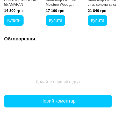
55 AMARANT
Moisture Wood для
сіна, соломи та с
тирси і деревних пелет
14 300 грн
17 160 грн
21 840 грн
Купити
Купити
Купити
Обговорення
Додайте перший відгук
Новий коментар