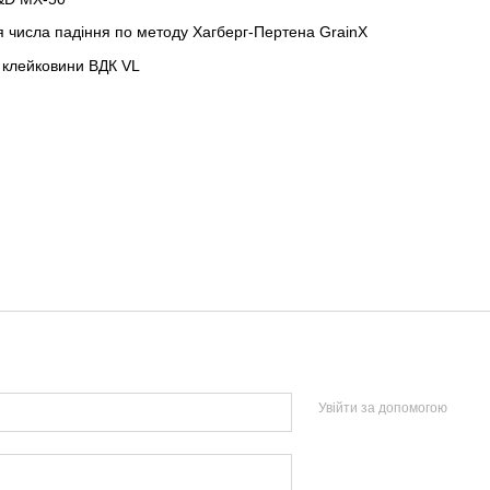
 числа падіння по методу Хагберг-Пертена GrainX
 клейковини ВДК VL
Увійти за допомогою