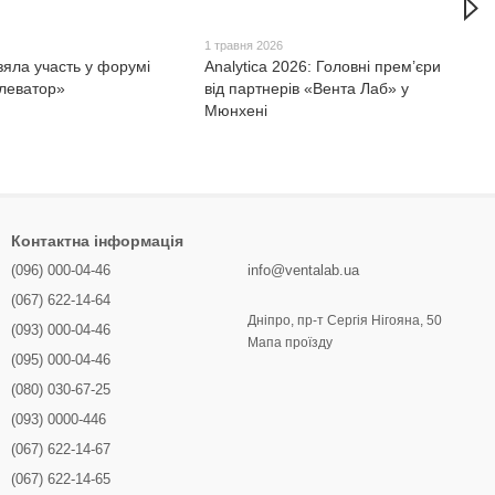
1 травня 2026
зяла участь у форумі
Analytica 2026: Головні прем’єри
леватор»
від партнерів «Вента Лаб» у
Мюнхені
Контактна інформація
(096) 000-04-46
info@ventalab.ua
(067) 622-14-64
Дніпро, пр-т Сергія Нігояна, 50
(093) 000-04-46
Мапа проїзду
(095) 000-04-46
(080) 030-67-25
(093) 0000-446
(067) 622-14-67
(067) 622-14-65