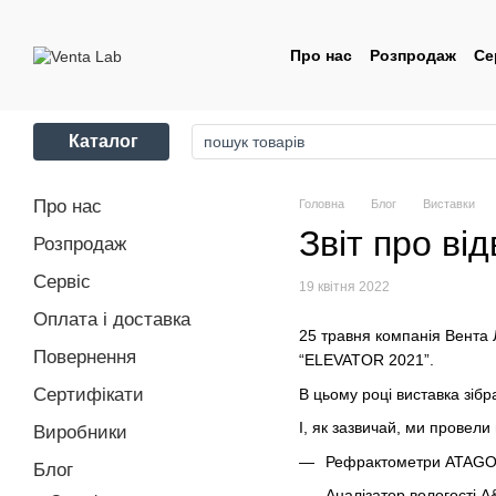
Перейти до основного контенту
Про нас
Розпродаж
Се
Контакти
Угода корис
Каталог
Про нас
Головна
Блог
Виставки
Звіт про ві
Розпродаж
Сервіс
19 квітня 2022
Оплата і доставка
25 травня компанія Вента 
Повернення
“ELEVATOR 2021”.
Сертифікати
В цьому році виставка зібра
І, як зазвичай, ми провел
Виробники
Рефрактометри ATAG
Блог
Аналізатор вологості 