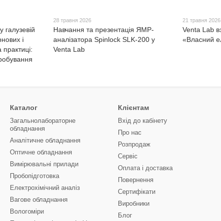
28 травня 2026
21 травня 2026
у галузевій
Навчання та презентація ЯМР-
Venta Lab в
рнових і
аналізатора Spinlock SLK-200 у
«Власний е
 практиці:
Venta Lab
пробування
Каталог
Клієнтам
Загальнолабораторне
Вхід до кабінету
обладнання
Про нас
Аналітичне обладнання
Розпродаж
Оптичне обладнання
Сервіс
Вимірювальні прилади
Оплата і доставка
Пробопідготовка
Повернення
Електрохімічний аналіз
Сертифікати
Вагове обладнання
Виробники
Вологоміри
Блог