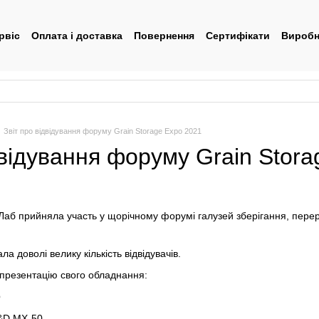
рвіс
Оплата і доставка
Повернення
Сертифікати
Виробн
тувача
Звіт про відвідування форуму Grain Storage Expo 2021
двідування форуму Grain Stor
Лаб прийняла участь у щорічному форумі галузей зберігання, переро
ла доволі велику кількість відвідувачів.
и презентацію свого обладнання:
O
A&D MX-50