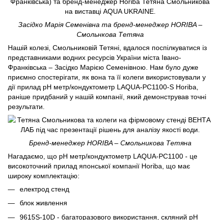
Засідко Марія Семенівна та бренд-менеджер HORIBA –
Смольнкова Тетяна
Нашій колезі, Смольниковій Тетяні, вдалося поспілкуватися із
представниками водних ресурсів України міста Івано-
Франківська – Засідко Марією Семенівною. Нам було дуже
приємно спостерігати, як вона та її колеги використовували у
дії прилад рН метр/кондуктометр LAQUA-PC1100-S Horiba,
раніше придбаний у нашій компанії, який демонстрував точні
результати.
Бренд-менеджер HORIBA – Смольникова Тетяна
Нагадаємо, що рН метр/кондуктометр LAQUA-PC1100 - це
високоточний прилад японської компанії Horiba, що має
широку комплектацію:
електрод стенд
блок живлення
9615S-10D - багаторазового використання, скляний рН