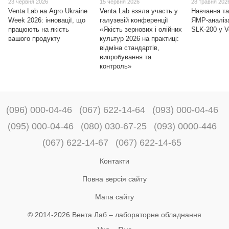
23 червня 2026
15 червня 2026
28 травня 202
Venta Lab на Agro Ukraine
Venta Lab взяла участь у
Навчання та
Week 2026: інновації, що
галузевій конференції
ЯМР-аналіза
працюють на якість
«Якість зернових і олійних
SLK-200 у V
вашого продукту
культур 2026 на практиці:
відміна стандартів,
випробування та
контроль»
(096) 000-04-46
(067) 622-14-64
(093) 000-04-46
(095) 000-04-46
(080) 030-67-25
(093) 0000-446
(067) 622-14-67
(067) 622-14-65
Контакти
Повна версія сайту
Мапа сайту
© 2014-2026 Вента Лаб –
лабораторне обладнання