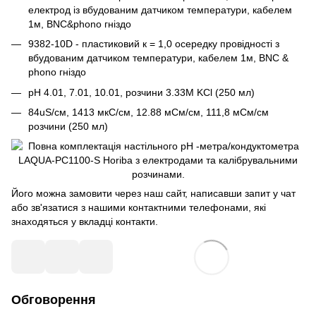
електрод із вбудованим датчиком температури, кабелем
1м, BNC&phono гніздо
9382-10D - пластиковий к = 1,0 осередку провідності з
вбудованим датчиком температури, кабелем 1м, BNC &
phono гніздо
рН 4.01, 7.01, 10.01, розчини 3.33M KCl (250 мл)
84uS/см, 1413 мкС/см, 12.88 мСм/см, 111,8 мСм/см
розчини (250 мл)
Його можна замовити через наш сайт, написавши запит у чат
або зв'язатися з нашими контактними телефонами, які
знаходяться у вкладці контакти.
Обговорення